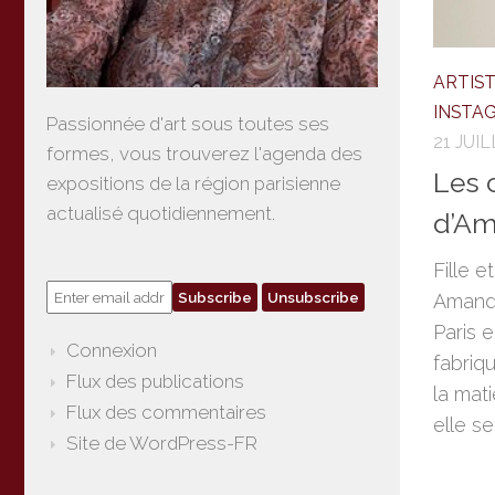
ARTIS
INSTA
Passionnée d'art sous toutes ses
21 JUI
formes, vous trouverez l'agenda des
Les 
expositions de la région parisienne
actualisé quotidiennement.
d’A
Fille e
Amande
Paris e
Connexion
fabriq
Flux des publications
la mat
Flux des commentaires
elle se
Site de WordPress-FR