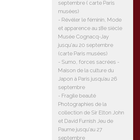
septembre ( carte Paris
musées)
- Révéler le féminin, Mode
et apparence au 18e siècle
Musée Cognacq-Jay
jusqu'au 20 septembre
(carte Paris musées)
- Sumo, forces sacrées -
Maison de la culture du
Japon à Paris jusqu’au 26
septembre
- Fragile beauté
Photographies de la
collection de Sir Elton John
et David Furnish Jeu de
Paume jusqu'au 27
septembre