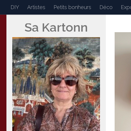
DIY
Artistes
Petits bonheurs
Déco
Expo
Skip to content
Sa Kartonn
Sakartonn
Mon petit journal de bor