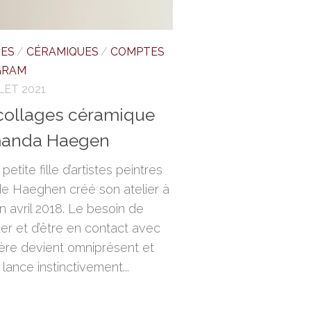
TES
/
CÉRAMIQUES
/
COMPTES
GRAM
LLET 2021
collages céramique
manda Haegen
t petite fille d’artistes peintres
 Haeghen créé son atelier à
n avril 2018. Le besoin de
uer et d’être en contact avec
ière devient omniprésent et
 lance instinctivement...