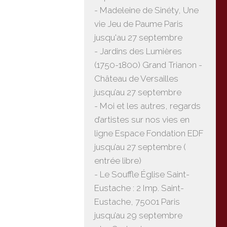
- Madeleine de Sinéty, Une
vie Jeu de Paume Paris
jusqu'au 27 septembre
- Jardins des Lumières
(1750-1800) Grand Trianon -
Château de Versailles
jusqu’au 27 septembre
- Moi et les autres, regards
d’artistes sur nos vies en
ligne Espace Fondation EDF
jusqu’au 27 septembre (
entrée libre)
- Le Souffle Église Saint-
Eustache : 2 Imp. Saint-
Eustache, 75001 Paris
jusqu’au 29 septembre