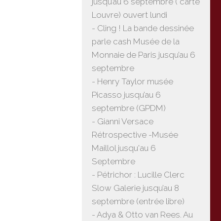
jusqu’au 6 septembre ( carte
Louvre) ouvert lundi
- Cling ! La bande dessinée
parle cash Musée de la
Monnaie de Paris jusqu’au 6
septembre
- Henry Taylor musée
Picasso jusqu’au 6
septembre (GPDM)
- Gianni Versace
Rétrospective -Musée
Maillol jusqu'au 6
Septembre
- Pétrichor : Lucille Clerc
Slow Galerie jusqu’au 8
septembre (entrée libre)
- Adya & Otto van Rees. Au