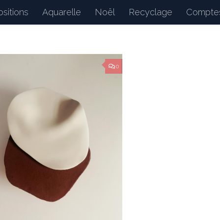
sitions
Aquarelle
Noël
Recyclage
Comptes
d : petits bonheurs du quotidien, dessins, peintures, 
0