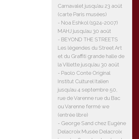
Carnavalet jusqu’au 23 août
(carte Paris musées)
- Noa Eshkol (1924-2007)
MAHJ jusqu’au 30 août
- BEYOND THE STREETS
Les légendes du Street Art
et du Graffiti grande halle de
la Villette jusqu’au 30 août
- Paolo Conte Original
Institut Culturel Italien
jusqu’au 4 septembre 50,
rue de Varenne rue du Bac
ou Varenne fermé we
(entrée libre)
- George Sand chez Eugène
Delacroix Musée Delacroix