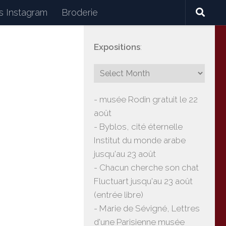
 Instagram
Broderie
Expositions
:
céramiques, lectures, expositions, voyages
- musée Rodin gratuit le 22
août
- Byblos, cité éternelle
Institut du monde arabe
jusqu'au 23 août
- Chacun cherche son chat
Fluctuart jusqu'au 23 août
(entrée libre)
- Marie de Sévigné, Lettres
d'une Parisienne musée