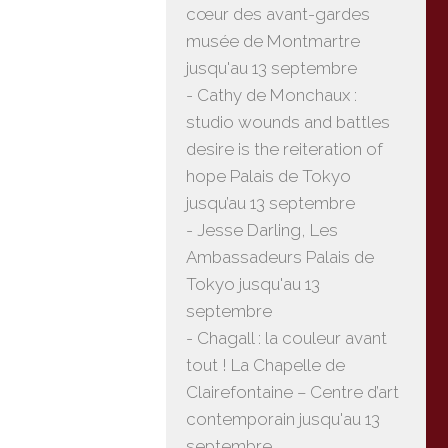
cœur des avant-gardes
musée de Montmartre
jusqu'au 13 septembre
- Cathy de Monchaux :
studio wounds and battles
desire is the reiteration of
hope Palais de Tokyo
jusqu’au 13 septembre
- Jesse Darling, Les
Ambassadeurs Palais de
Tokyo jusqu'au 13
septembre
- Chagall : la couleur avant
tout ! La Chapelle de
Clairefontaine – Centre d’art
contemporain jusqu'au 13
septembre