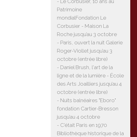
- Le Corbusier, 10 ans au
Patrimoine
mondialFondation Le
Corbusier - Maison La
Roche jusqu’au 3 octobre
- Paris, ouvert la nuit Galerie
Roger-Viollet jusqu’au 3
octobre (entrée libre)
- Daniel Brush, l'art de la
ligne et de la lumière - École
des Arts Joailliers jusqu’au 4
octobre (entrée libre)
- Nuits balnéaires "Eboro"
fondation Cartier-Bresson
jusqu’au 4 octobre
- C'était Paris en 1970
Bibliothèque historique de la