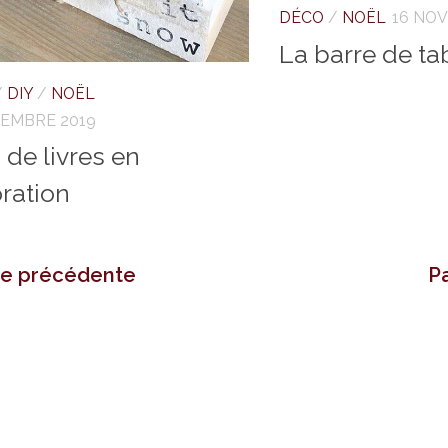
DÉCO
/
NOËL
16 NO
La barre de ta
/
DIY
/
NOËL
VEMBRE 2019
 de livres en
ration
ge précédente
P