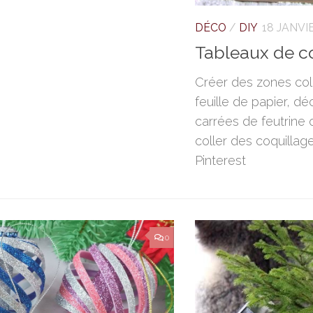
DÉCO
/
DIY
18 JANVI
Tableaux de c
Créer des zones col
feuille de papier, d
carrées de feutrine 
coller des coquillag
Pinterest
0