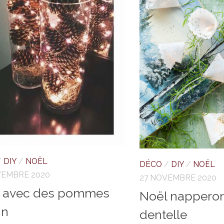
/
DIY
/
NOËL
DÉCO
/
DIY
/
NOËL
VEMBRE 2020
27 NOVEMBRE 2020
 avec des pommes
Noël nappero
in
dentelle