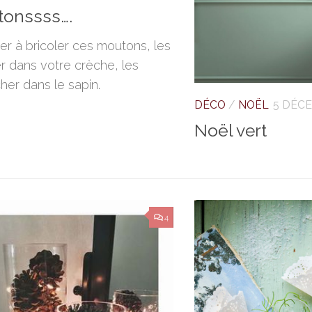
onssss….
er à bricoler ces moutons, les
er dans votre crèche, les
her dans le sapin.
DÉCO
/
NOËL
5 DÉC
Noël vert
4