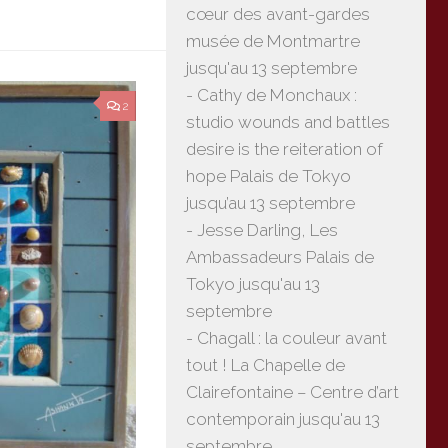
cœur des avant-gardes
musée de Montmartre
jusqu'au 13 septembre
- Cathy de Monchaux :
2
studio wounds and battles
desire is the reiteration of
hope Palais de Tokyo
jusqu’au 13 septembre
- Jesse Darling, Les
Ambassadeurs Palais de
Tokyo jusqu'au 13
septembre
- Chagall : la couleur avant
tout ! La Chapelle de
Clairefontaine – Centre d’art
contemporain jusqu'au 13
septembre