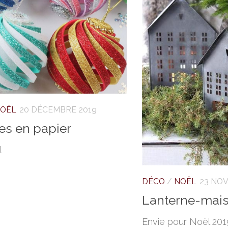
OËL
20 DÉCEMBRE 2019
es en papier
l
DÉCO
/
NOËL
23 NO
Lanterne-mais
Envie pour Noël 2019