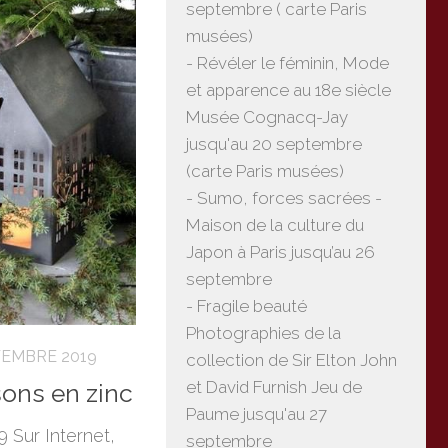
septembre ( carte Paris
musées)
- Révéler le féminin, Mode
et apparence au 18e siècle
Musée Cognacq-Jay
jusqu'au 20 septembre
(carte Paris musées)
- Sumo, forces sacrées -
Maison de la culture du
Japon à Paris jusqu’au 26
septembre
- Fragile beauté
Photographies de la
VEMBRE 2019
collection de Sir Elton John
et David Furnish Jeu de
ons en zinc
Paume jusqu'au 27
 Sur Internet,
septembre