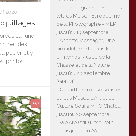
- La photographie en toutes
ER 2020
lettres Maison Européenne
oquillages
de la Photographie - MEP
jusqu'au 13 septembre
orées sur une
- Annette Messager, Une
écouper des
hirondelle ne fait pas le
ou papier et y
printemps Musée de la
es. photos
Chasse et de la Nature
jusqu'au 20 septembre
(GPDM)
- Quand le miroir se souvient
du pas Musée d'Art et de
1
Culture Soufis MTO Chatou
jusqu’au 20 septembre
- We Are (still) Here Petit
Palais jusqu'au 20