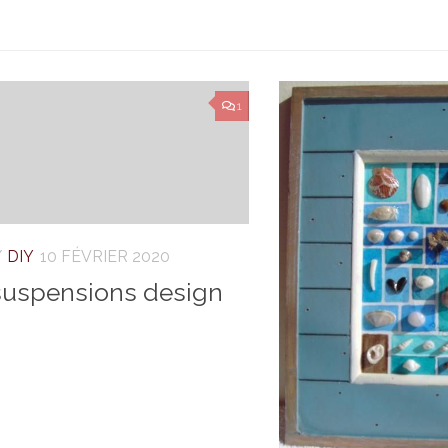
1
/
DIY
10 FÉVRIER 2020
suspensions design