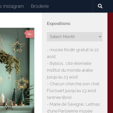
 Instagram
Broderie
Expositions
:
céramiques, lectures, expositions, voyages
1
- musée Rodin gratuit le 22
août
- Byblos, cité éternelle
Institut du monde arabe
jusqu'au 23 août
- Chacun cherche son chat
Fluctuart jusqu'au 23 août
(entrée libre)
- Marie de Sévigné, Lettres
d'une Parisienne musée