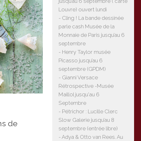
jusqu’au 6 septembre ( carte
Louvre) ouvert lundi
- Cling ! La bande dessinée
parle cash Musée de la
Monnaie de Paris jusqu’au 6
septembre
- Henry Taylor musée
Picasso jusqu’au 6
septembre (GPDM)
- Gianni Versace
Rétrospective -Musée
Maillol jusqu'au 6
Septembre
- Pétrichor : Lucille Clerc
Slow Galerie jusqu’au 8
ns de
septembre (entrée libre)
- Adya & Otto van Rees. Au