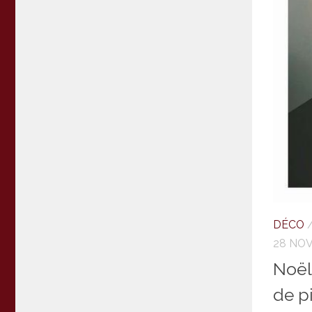
DÉCO
28 NO
Noël
de p