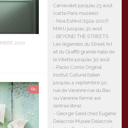
Carnavalet jusqu’au 23 août
(carte Paris musées)
- Noa Eshkol (1924-2007)
MAHJ jusqu’au 30 août
- BEYOND THE STREETS
EMBRE 2020
Les légendes du Street Art
et du Graffiti grande halle de
la Villette jusqu’au 30 août
- Paolo Conte Original
Institut Culturel Italien
jusqu’au 4 septembre 50,
1
rue de Varenne rue du Bac
ou Varenne fermé we
(entrée libre)
- George Sand chez Eugène
Delacroix Musée Delacroix