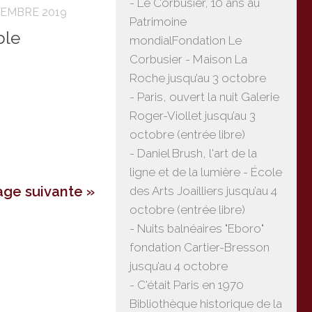
- Le Corbusier, 10 ans au
VEMBRE 2019
Patrimoine
ble
mondialFondation Le
Corbusier - Maison La
Roche jusqu’au 3 octobre
- Paris, ouvert la nuit Galerie
Roger-Viollet jusqu’au 3
octobre (entrée libre)
- Daniel Brush, l'art de la
ligne et de la lumière - École
age suivante »
des Arts Joailliers jusqu’au 4
octobre (entrée libre)
- Nuits balnéaires "Eboro"
fondation Cartier-Bresson
jusqu’au 4 octobre
- C'était Paris en 1970
Bibliothèque historique de la