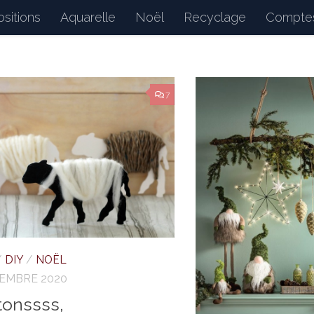
sitions
Aquarelle
Noël
Recyclage
Comptes
d : petits bonheurs du quotidien, dessins, peintures, 
7
/
DIY
/
NOËL
CEMBRE 2020
onssss,