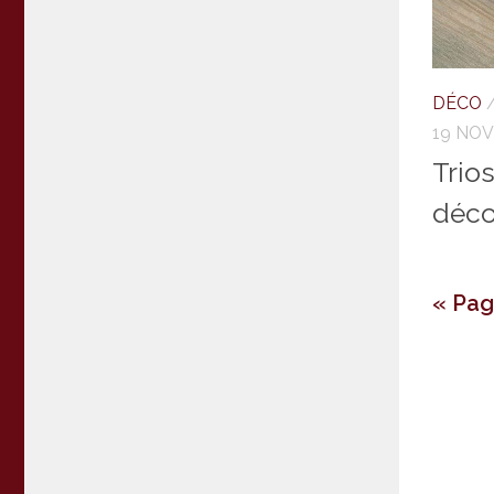
DÉCO
19 NO
Trios
déco
« Pa