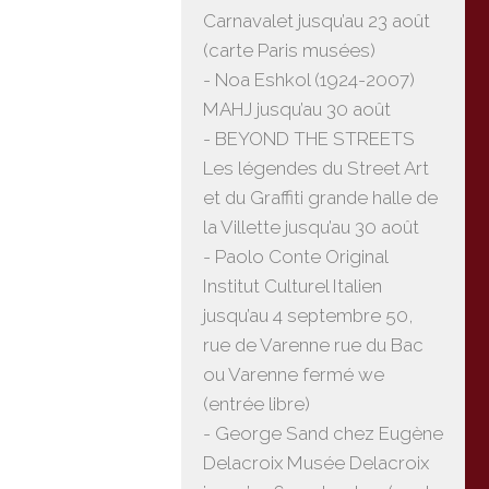
Carnavalet jusqu’au 23 août
(carte Paris musées)
- Noa Eshkol (1924-2007)
MAHJ jusqu’au 30 août
- BEYOND THE STREETS
Les légendes du Street Art
et du Graffiti grande halle de
la Villette jusqu’au 30 août
- Paolo Conte Original
Institut Culturel Italien
jusqu’au 4 septembre 50,
rue de Varenne rue du Bac
ou Varenne fermé we
(entrée libre)
- George Sand chez Eugène
Delacroix Musée Delacroix