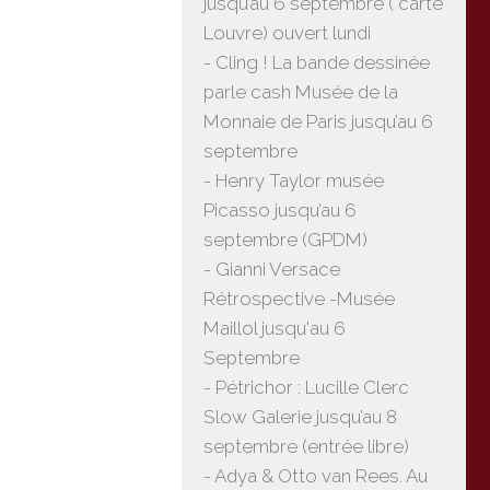
jusqu’au 6 septembre ( carte
Louvre) ouvert lundi
- Cling ! La bande dessinée
parle cash Musée de la
Monnaie de Paris jusqu’au 6
septembre
- Henry Taylor musée
Picasso jusqu’au 6
septembre (GPDM)
- Gianni Versace
Rétrospective -Musée
Maillol jusqu'au 6
Septembre
- Pétrichor : Lucille Clerc
Slow Galerie jusqu’au 8
septembre (entrée libre)
- Adya & Otto van Rees. Au