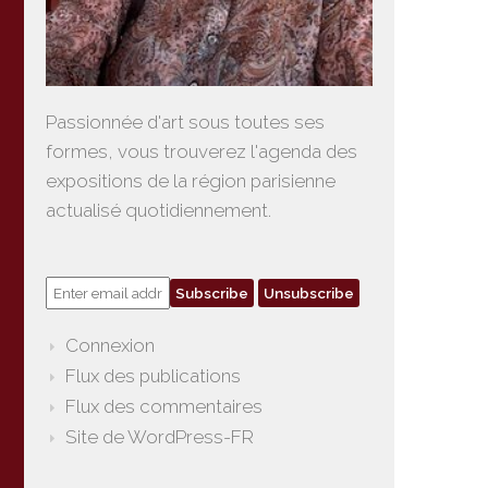
Passionnée d'art sous toutes ses
formes, vous trouverez l'agenda des
expositions de la région parisienne
actualisé quotidiennement.
Connexion
Flux des publications
Flux des commentaires
Site de WordPress-FR