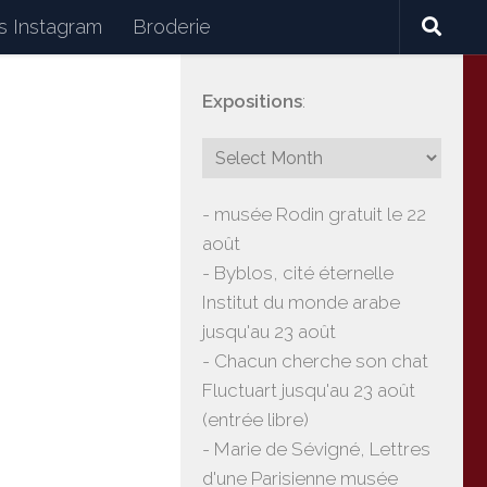
 Instagram
Broderie
Expositions
:
céramiques, lectures, expositions, voyages
- musée Rodin gratuit le 22
août
- Byblos, cité éternelle
Institut du monde arabe
jusqu'au 23 août
- Chacun cherche son chat
Fluctuart jusqu'au 23 août
(entrée libre)
- Marie de Sévigné, Lettres
d'une Parisienne musée