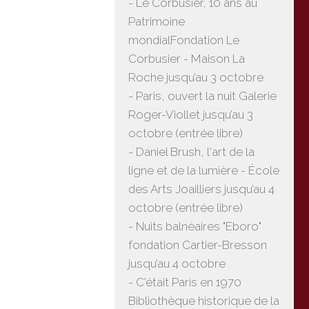
- Le Corbusier, 10 ans au
Patrimoine
mondialFondation Le
Corbusier - Maison La
Roche jusqu’au 3 octobre
- Paris, ouvert la nuit Galerie
Roger-Viollet jusqu’au 3
octobre (entrée libre)
- Daniel Brush, l'art de la
ligne et de la lumière - École
des Arts Joailliers jusqu’au 4
octobre (entrée libre)
- Nuits balnéaires "Eboro"
fondation Cartier-Bresson
jusqu’au 4 octobre
- C'était Paris en 1970
Bibliothèque historique de la