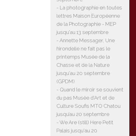
- La photographie en toutes
lettres Maison Européenne
de la Photographie - MEP
jusqu'au 13 septembre
- Annette Messager, Une
hirondelle ne fait pas le
printemps Musée de la
Chasse et de la Nature
jusqu'au 20 septembre
(GPDM)
- Quand le miroir se souvient
du pas Musée d'Art et de
Culture Soufis MTO Chatou
jusqu’au 20 septembre
- We Are (still) Here Petit
Palais jusqu'au 20