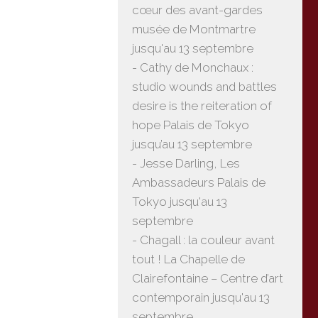
cœur des avant-gardes
musée de Montmartre
jusqu'au 13 septembre
- Cathy de Monchaux :
studio wounds and battles
desire is the reiteration of
hope Palais de Tokyo
jusqu’au 13 septembre
- Jesse Darling, Les
Ambassadeurs Palais de
Tokyo jusqu'au 13
septembre
- Chagall : la couleur avant
tout ! La Chapelle de
Clairefontaine – Centre d’art
contemporain jusqu'au 13
septembre