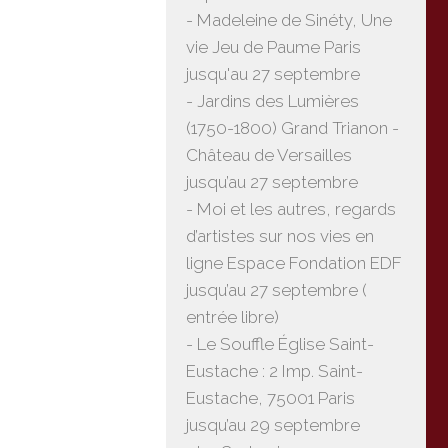
- Madeleine de Sinéty, Une
vie Jeu de Paume Paris
jusqu'au 27 septembre
- Jardins des Lumières
(1750-1800) Grand Trianon -
Château de Versailles
jusqu’au 27 septembre
- Moi et les autres, regards
d’artistes sur nos vies en
ligne Espace Fondation EDF
jusqu’au 27 septembre (
entrée libre)
- Le Souffle Église Saint-
Eustache : 2 Imp. Saint-
Eustache, 75001 Paris
jusqu’au 29 septembre