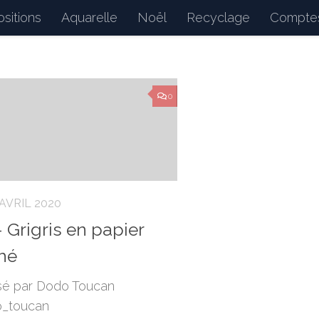
sitions
Aquarelle
Noël
Recyclage
Comptes
d : petits bonheurs du quotidien, dessins, peintures, 
0
 AVRIL 2020
– Grigris en papier
hé
sé par Dodo Toucan
_toucan