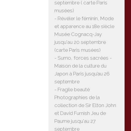
septembre ( carte Paris
musées)
- Révéler le féminin, Mode
et apparence au 18e siècle
Musée Cognacq-Jay
jusqu'au 20 septembre
(carte Paris musées)
- Sumo, forces sacrées -
Maison de la culture du
Japon à Paris jusqu’au 26
septembre
- Fragile beauté
Photographies de la
collection de Sir Elton John
et David Furnish Jeu de
Paume jusqu'au 27
septembre