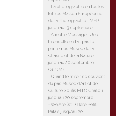
- La photographie en toutes
lettres Maison Européenne
de la Photographie - MEP
jusqu'au 13 septembre
- Annette Messager, Une
hirondelle ne fait pas le
printemps Musée de la
Chasse et de la Nature
jusqu'au 20 septembre
(GPDM)
- Quand le miroir se souvient
du pas Musée d'Art et de
Culture Soufis MTO Chatou
jusqu’au 20 septembre
- We Are (still) Here Petit
Palais jusqu'au 20