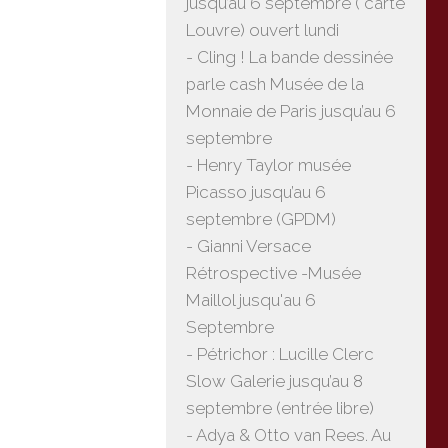
jusqu’au 6 septembre ( carte
Louvre) ouvert lundi
- Cling ! La bande dessinée
parle cash Musée de la
Monnaie de Paris jusqu’au 6
septembre
- Henry Taylor musée
Picasso jusqu’au 6
septembre (GPDM)
- Gianni Versace
Rétrospective -Musée
Maillol jusqu'au 6
Septembre
- Pétrichor : Lucille Clerc
Slow Galerie jusqu’au 8
septembre (entrée libre)
- Adya & Otto van Rees. Au