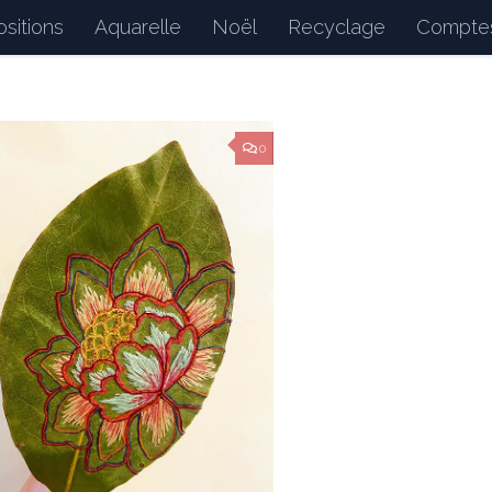
sitions
Aquarelle
Noël
Recyclage
Comptes
d : petits bonheurs du quotidien, dessins, peintures, 
0