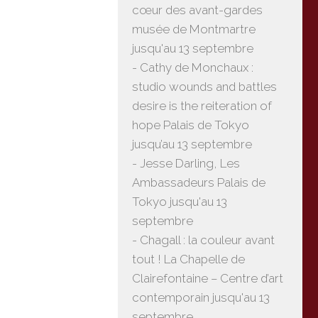
cœur des avant-gardes
musée de Montmartre
jusqu'au 13 septembre
- Cathy de Monchaux :
studio wounds and battles
desire is the reiteration of
hope Palais de Tokyo
jusqu’au 13 septembre
- Jesse Darling, Les
Ambassadeurs Palais de
Tokyo jusqu'au 13
septembre
- Chagall : la couleur avant
tout ! La Chapelle de
Clairefontaine – Centre d’art
contemporain jusqu'au 13
septembre