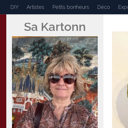
DIY
Artistes
Petits bonheurs
Déco
Expo
Skip to content
Sa Kartonn
Sakartonn
Mon petit journal de bor