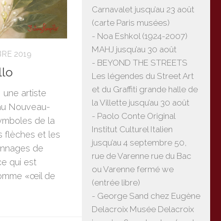
Carnavalet jusqu’au 23 août
(carte Paris musées)
- Noa Eshkol (1924-2007)
MAHJ jusqu’au 30 août
RE 2019
- BEYOND THE STREETS
llo
Les légendes du Street Art
et du Graffiti grande halle de
 une artiste
la Villette jusqu’au 30 août
au Nouveau-
- Paolo Conte Original
ymboles de la
Institut Culturel Italien
flèches et les
jusqu’au 4 septembre 50,
onnages de
rue de Varenne rue du Bac
e qui est
ou Varenne fermé we
omme «œil de
(entrée libre)
- George Sand chez Eugène
Delacroix Musée Delacroix