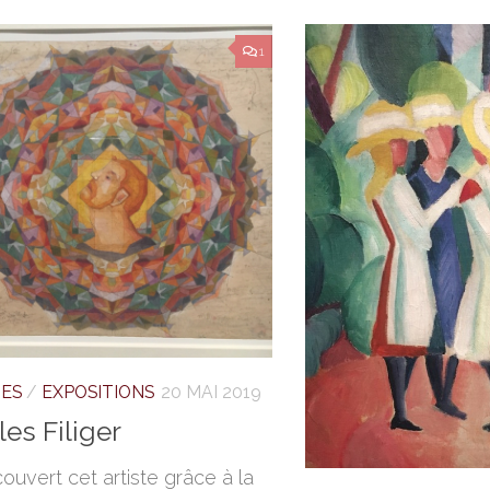
1
TES
/
EXPOSITIONS
20 MAI 2019
es Filiger
couvert cet artiste grâce à la