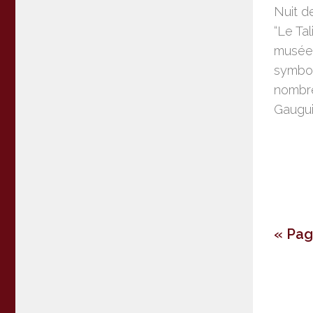
Nuit d
“Le Tal
musée 
symboli
nombre
Gauguin
« Pa