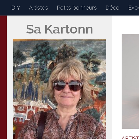
DIY
Artistes
Petits bonheurs
Déco
Expo
Skip to content
Sa Kartonn
Sakartonn
Mon petit journal de bor
ARTIS