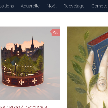
sitions
Aquarelle
Noël
Recyclage
Comptes
d : petits bonheurs du quotidien, dessins, peintures, 
0
TES
/
BLOG À DÉCOUVRIR