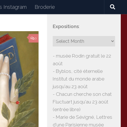
 Instagram
Broderie
Expositions
:
céramiques, lectures, expositions, voyages
0
- musée Rodin gratuit le 22
août
- Byblos, cité éternelle
Institut du monde arabe
jusqu'au 23 août
- Chacun cherche son chat
Fluctuart jusqu'au 23 août
(entrée libre)
- Marie de Sévigné, Lettres
d'une Parisienne musée