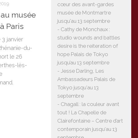
2019
cœur des avant-gardes
musée de Montmartre
 au musée
jusqu'au 13 septembre
à Paris
- Cathy de Monchaux :
studio wounds and battles
3 janvier
desire is the reiteration of
Rhénanie-du-
hope Palais de Tokyo
ort le 26
jusqu’au 13 septembre
rthes-lès-
- Jesse Darling, Les
e
Ambassadeurs Palais de
emand.
Tokyo jusqu'au 13
septembre
- Chagall : la couleur avant
tout ! La Chapelle de
Clairefontaine – Centre d’art
contemporain jusqu'au 13
septembre