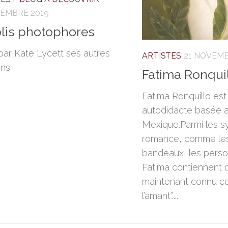
CEMBRE 2019
olis photophores
par Kate Lycett ses autres
ARTISTES
21 NOVEMB
ons
Fatima Ronqui
Fatima Ronquillo est
autodidacte basée 
Mexique.Parmi les s
romance, comme les 
bandeaux, les pers
Fatima contiennent c
maintenant connu c
l’amant”....