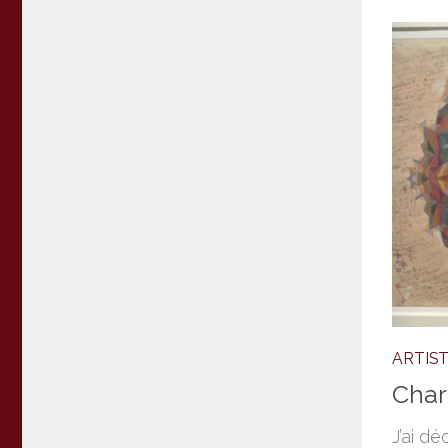
ARTIS
Charl
J’ai dé