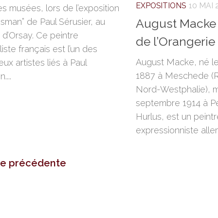
EXPOSITIONS
10 MAI 
es musées, lors de l’exposition
August Macke
isman” de Paul Sérusier, au
d’Orsay. Ce peintre
de l’Orangerie 
ste français est l’un des
August Macke, né le 
ux artistes liés à Paul
1887 à Meschede (
....
Nord-Westphalie), m
septembre 1914 à Pe
Hurlus, est un peintr
expressionniste all
ge précédente