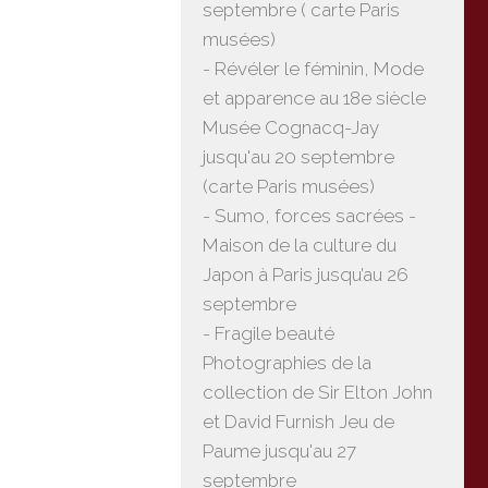
septembre ( carte Paris
musées)
- Révéler le féminin, Mode
et apparence au 18e siècle
Musée Cognacq-Jay
jusqu'au 20 septembre
(carte Paris musées)
- Sumo, forces sacrées -
Maison de la culture du
Japon à Paris jusqu’au 26
septembre
- Fragile beauté
Photographies de la
collection de Sir Elton John
et David Furnish Jeu de
Paume jusqu'au 27
septembre