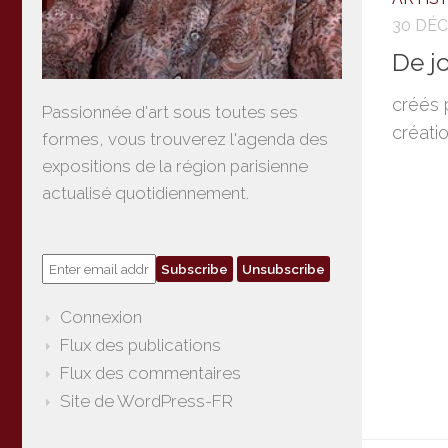
30 DÉ
De j
créés 
Passionnée d'art sous toutes ses
créati
formes, vous trouverez l'agenda des
expositions de la région parisienne
actualisé quotidiennement.
Connexion
Flux des publications
Flux des commentaires
Site de WordPress-FR