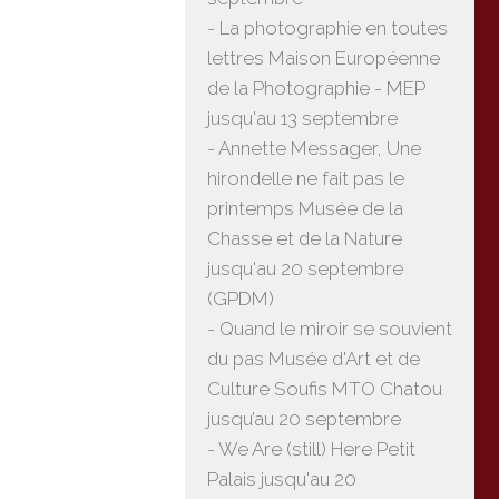
- La photographie en toutes
lettres Maison Européenne
de la Photographie - MEP
jusqu'au 13 septembre
- Annette Messager, Une
hirondelle ne fait pas le
printemps Musée de la
Chasse et de la Nature
jusqu'au 20 septembre
(GPDM)
- Quand le miroir se souvient
du pas Musée d'Art et de
Culture Soufis MTO Chatou
jusqu’au 20 septembre
- We Are (still) Here Petit
Palais jusqu'au 20