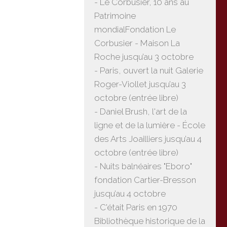
- Le Corbusier, 10 ans au
Patrimoine
mondialFondation Le
Corbusier - Maison La
Roche jusqu’au 3 octobre
- Paris, ouvert la nuit Galerie
Roger-Viollet jusqu’au 3
octobre (entrée libre)
- Daniel Brush, l'art de la
ligne et de la lumière - École
des Arts Joailliers jusqu’au 4
octobre (entrée libre)
- Nuits balnéaires "Eboro"
fondation Cartier-Bresson
jusqu’au 4 octobre
- C'était Paris en 1970
Bibliothèque historique de la