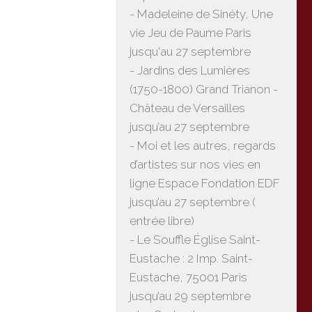
- Madeleine de Sinéty, Une
vie Jeu de Paume Paris
jusqu'au 27 septembre
- Jardins des Lumières
(1750-1800) Grand Trianon -
Château de Versailles
jusqu’au 27 septembre
- Moi et les autres, regards
d’artistes sur nos vies en
ligne Espace Fondation EDF
jusqu’au 27 septembre (
entrée libre)
- Le Souffle Église Saint-
Eustache : 2 Imp. Saint-
Eustache, 75001 Paris
jusqu’au 29 septembre