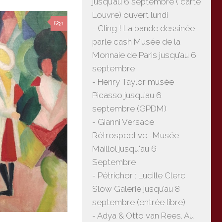
jusqu’au 6 septembre ( carte
Louvre) ouvert lundi
1
- Cling ! La bande dessinée
parle cash Musée de la
Monnaie de Paris jusqu’au 6
septembre
- Henry Taylor musée
Picasso jusqu’au 6
septembre (GPDM)
- Gianni Versace
Rétrospective -Musée
Maillol jusqu'au 6
Septembre
- Pétrichor : Lucille Clerc
Slow Galerie jusqu’au 8
septembre (entrée libre)
- Adya & Otto van Rees. Au