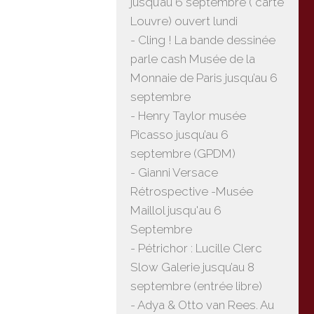
jusqu’au 6 septembre ( carte
Louvre) ouvert lundi
- Cling ! La bande dessinée
parle cash Musée de la
Monnaie de Paris jusqu’au 6
septembre
- Henry Taylor musée
Picasso jusqu’au 6
septembre (GPDM)
- Gianni Versace
Rétrospective -Musée
Maillol jusqu'au 6
Septembre
- Pétrichor : Lucille Clerc
Slow Galerie jusqu’au 8
septembre (entrée libre)
- Adya & Otto van Rees. Au