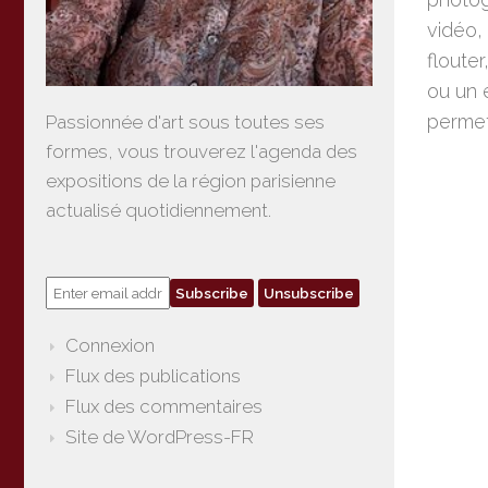
vidéo,
flouter
ou un 
permet 
Passionnée d'art sous toutes ses
formes, vous trouverez l'agenda des
expositions de la région parisienne
actualisé quotidiennement.
Connexion
Flux des publications
Flux des commentaires
Site de WordPress-FR