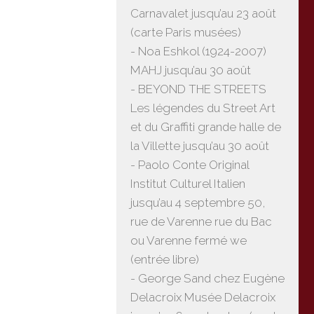
Carnavalet jusqu’au 23 août
(carte Paris musées)
- Noa Eshkol (1924-2007)
MAHJ jusqu’au 30 août
- BEYOND THE STREETS
Les légendes du Street Art
et du Graffiti grande halle de
la Villette jusqu’au 30 août
- Paolo Conte Original
Institut Culturel Italien
jusqu’au 4 septembre 50,
rue de Varenne rue du Bac
ou Varenne fermé we
(entrée libre)
- George Sand chez Eugène
Delacroix Musée Delacroix