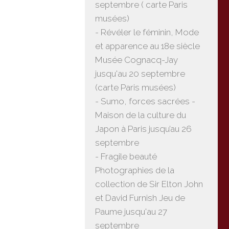
septembre ( carte Paris
musées)
- Révéler le féminin, Mode
et apparence au 18e siècle
Musée Cognacq-Jay
jusqu'au 20 septembre
(carte Paris musées)
- Sumo, forces sacrées -
Maison de la culture du
Japon à Paris jusqu’au 26
septembre
- Fragile beauté
Photographies de la
collection de Sir Elton John
et David Furnish Jeu de
Paume jusqu'au 27
septembre