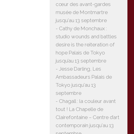
cœur des avant-gardes
musée de Montmartre
jusqu'au 13 septembre
- Cathy de Monchaux :
studio wounds and battles
desire is the reiteration of
hope Palais de Tokyo
jusqu’au 13 septembre
- Jesse Darling, Les
Ambassadeurs Palais de
Tokyo jusqu'au 13
septembre
- Chagall : la couleur avant
tout ! La Chapelle de
Clairefontaine – Centre d’art
contemporain jusqu'au 13
septembre