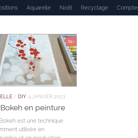
sitions
Aquarelle
Noël
Recyclage
Comptes
d : petits bonheurs du quotidien, dessins, peintures, 
0
ELLE
/
DIY
4 JANVIER 2023
t Bokeh en peinture
t Bokeh est une technique
mment utilisée en
raphie et en production