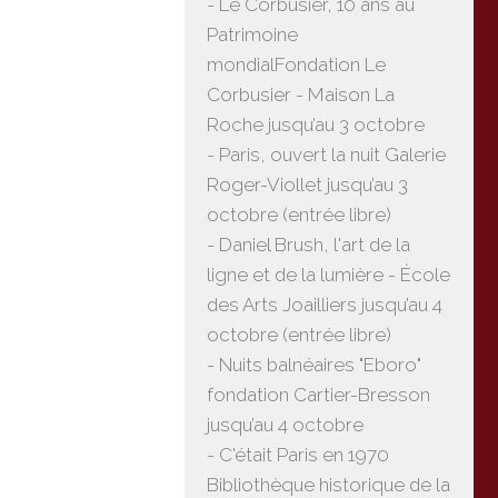
- Le Corbusier, 10 ans au
Patrimoine
mondialFondation Le
Corbusier - Maison La
Roche jusqu’au 3 octobre
- Paris, ouvert la nuit Galerie
Roger-Viollet jusqu’au 3
octobre (entrée libre)
- Daniel Brush, l'art de la
ligne et de la lumière - École
des Arts Joailliers jusqu’au 4
octobre (entrée libre)
- Nuits balnéaires "Eboro"
fondation Cartier-Bresson
jusqu’au 4 octobre
- C'était Paris en 1970
Bibliothèque historique de la