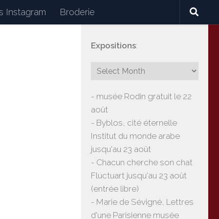
 Instagram
Broderie
Expositions
:
céramiques, lectures, expositions, voyages
- musée Rodin gratuit le 22
août
- Byblos, cité éternelle
Institut du monde arabe
jusqu'au 23 août
- Chacun cherche son chat
Fluctuart jusqu'au 23 août
(entrée libre)
- Marie de Sévigné, Lettres
d'une Parisienne musée