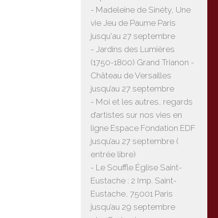
- Madeleine de Sinéty, Une
vie Jeu de Paume Paris
jusqu'au 27 septembre
- Jardins des Lumières
(1750-1800) Grand Trianon -
Château de Versailles
jusqu’au 27 septembre
- Moi et les autres, regards
d’artistes sur nos vies en
ligne Espace Fondation EDF
jusqu’au 27 septembre (
entrée libre)
- Le Souffle Église Saint-
Eustache : 2 Imp. Saint-
Eustache, 75001 Paris
jusqu’au 29 septembre