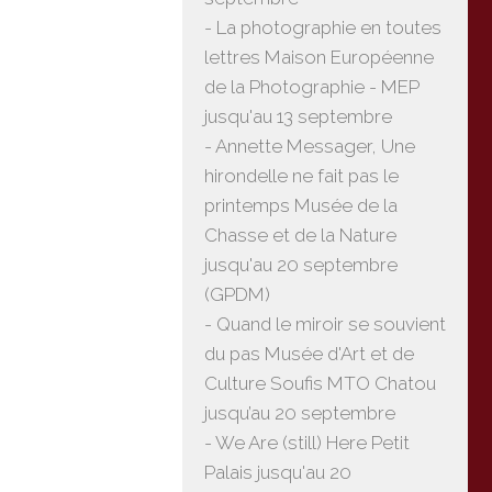
- La photographie en toutes
lettres Maison Européenne
de la Photographie - MEP
jusqu'au 13 septembre
- Annette Messager, Une
hirondelle ne fait pas le
printemps Musée de la
Chasse et de la Nature
jusqu'au 20 septembre
(GPDM)
- Quand le miroir se souvient
du pas Musée d'Art et de
Culture Soufis MTO Chatou
jusqu’au 20 septembre
- We Are (still) Here Petit
Palais jusqu'au 20