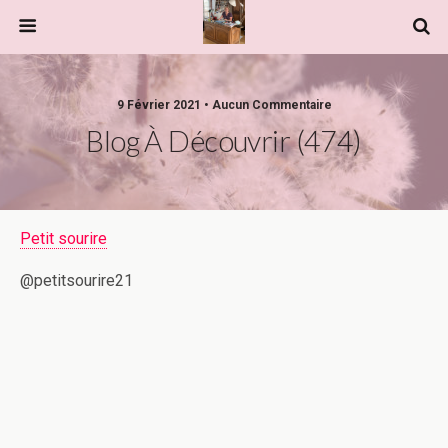
9 Février 2021 • Aucun Commentaire
Blog À Découvrir (474)
Petit sourire
@petitsourire21