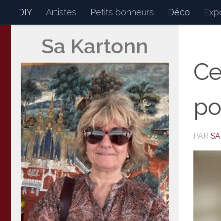
DIY
Artistes
Petits bonheurs
Déco
Expo
Skip to content
Sa Kartonn
Sakartonn
Mon petit journal de bor
Ce
po
PAR
S