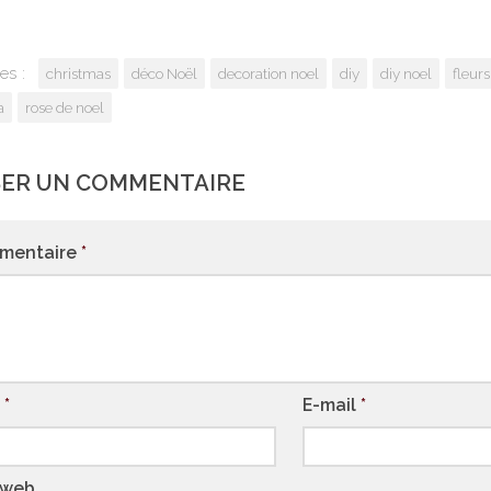
es :
christmas
déco Noël
decoration noel
diy
diy noel
fleurs
a
rose de noel
SER UN COMMENTAIRE
mentaire
*
m
*
E-mail
*
 web