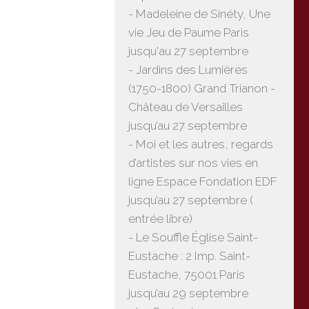
- Madeleine de Sinéty, Une
vie Jeu de Paume Paris
jusqu'au 27 septembre
- Jardins des Lumières
(1750-1800) Grand Trianon -
Château de Versailles
jusqu’au 27 septembre
- Moi et les autres, regards
d’artistes sur nos vies en
ligne Espace Fondation EDF
jusqu’au 27 septembre (
entrée libre)
- Le Souffle Église Saint-
Eustache : 2 Imp. Saint-
Eustache, 75001 Paris
jusqu’au 29 septembre