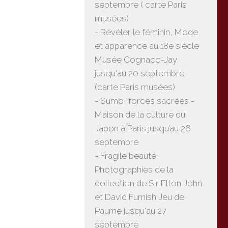
septembre ( carte Paris
musées)
- Révéler le féminin, Mode
et apparence au 18e siècle
Musée Cognacq-Jay
jusqu'au 20 septembre
(carte Paris musées)
- Sumo, forces sacrées -
Maison de la culture du
Japon à Paris jusqu’au 26
septembre
- Fragile beauté
Photographies de la
collection de Sir Elton John
et David Furnish Jeu de
Paume jusqu'au 27
septembre