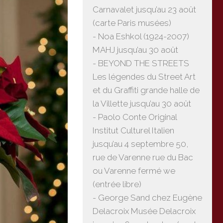
Carnavalet jusqu’au 23 août
(carte Paris musées)
- Noa Eshkol (1924-2007)
MAHJ jusqu’au 30 août
- BEYOND THE STREETS
Les légendes du Street Art
et du Graffiti grande halle de
la Villette jusqu’au 30 août
- Paolo Conte Original
Institut Culturel Italien
jusqu’au 4 septembre 50,
rue de Varenne rue du Bac
ou Varenne fermé we
(entrée libre)
- George Sand chez Eugène
Delacroix Musée Delacroix