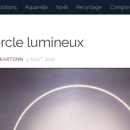
sitions
Aquarelle
Noël
Recyclage
Comptes
d : petits bonheurs du quotidien, dessins, peintures, 
rcle lumineux
AKARTONN
·
9 AOÛT 2022