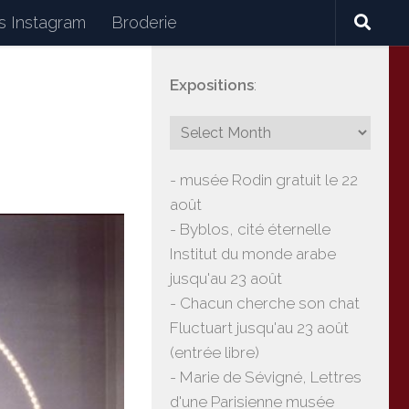
 Instagram
Broderie
Expositions
:
céramiques, lectures, expositions, voyages
- musée Rodin gratuit le 22
août
- Byblos, cité éternelle
Institut du monde arabe
jusqu'au 23 août
- Chacun cherche son chat
Fluctuart jusqu'au 23 août
(entrée libre)
- Marie de Sévigné, Lettres
d'une Parisienne musée