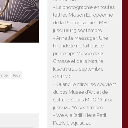
- La photographie en toutes
lettres Maison Européenne
de la Photographie - MEP
jusqu'au 13 septembre
- Annette Messager, Une
hirondelle ne fait pas le
printemps Musée de la
Chasse et de la Nature
jusqu'au 20 septembre
ampe
leds
(GPDM)
- Quand le miroir se souvient
du pas Musée d'Art et de
Culture Soufis MTO Chatou
jusqu’au 20 septembre
- We Are (still) Here Petit
Palais jusqu'au 20