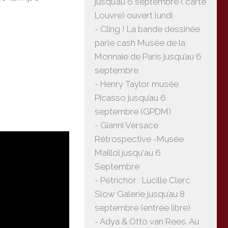
jusqu’au 6 septembre ( carte
Louvre) ouvert lundi
- Cling ! La bande dessinée
parle cash Musée de la
Monnaie de Paris jusqu’au 6
septembre
- Henry Taylor musée
Picasso jusqu’au 6
septembre (GPDM)
- Gianni Versace
Rétrospective -Musée
Maillol jusqu'au 6
Septembre
- Pétrichor : Lucille Clerc
Slow Galerie jusqu’au 8
septembre (entrée libre)
- Adya & Otto van Rees. Au