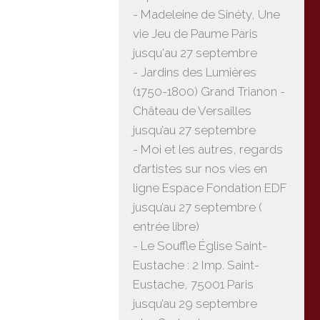
- Madeleine de Sinéty, Une
vie Jeu de Paume Paris
jusqu'au 27 septembre
- Jardins des Lumières
(1750-1800) Grand Trianon -
Château de Versailles
jusqu’au 27 septembre
- Moi et les autres, regards
d’artistes sur nos vies en
ligne Espace Fondation EDF
jusqu’au 27 septembre (
entrée libre)
- Le Souffle Église Saint-
Eustache : 2 Imp. Saint-
Eustache, 75001 Paris
jusqu’au 29 septembre