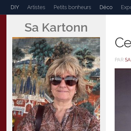
DIY
Artistes
Petits bonheurs
Déco
Expo
Skip to content
Sa Kartonn
Sakartonn
Mon petit journal de bor
Ce
PAR
S