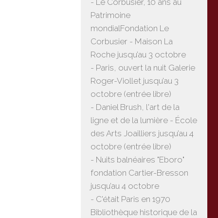
- Le Corbusier, 10 ans au
Patrimoine
mondialFondation Le
Corbusier - Maison La
Roche jusqu’au 3 octobre
- Paris, ouvert la nuit Galerie
Roger-Viollet jusqu’au 3
octobre (entrée libre)
- Daniel Brush, l'art de la
ligne et de la lumière - École
des Arts Joailliers jusqu’au 4
octobre (entrée libre)
- Nuits balnéaires "Eboro"
fondation Cartier-Bresson
jusqu’au 4 octobre
- C'était Paris en 1970
Bibliothèque historique de la