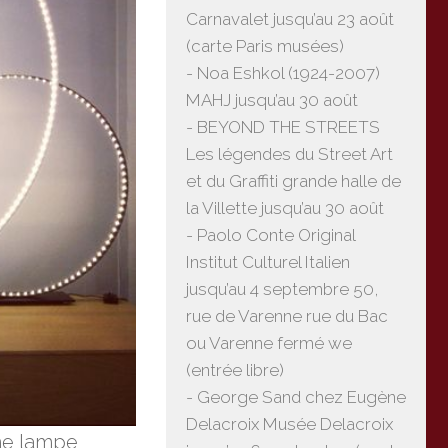
Carnavalet jusqu’au 23 août
(carte Paris musées)
- Noa Eshkol (1924-2007)
MAHJ jusqu’au 30 août
- BEYOND THE STREETS
Les légendes du Street Art
et du Graffiti grande halle de
la Villette jusqu’au 30 août
- Paolo Conte Original
Institut Culturel Italien
jusqu’au 4 septembre 50,
rue de Varenne rue du Bac
ou Varenne fermé we
(entrée libre)
- George Sand chez Eugène
Delacroix Musée Delacroix
une lampe