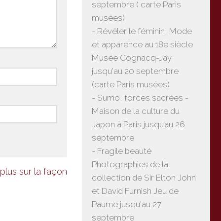
septembre ( carte Paris
musées)
- Révéler le féminin, Mode
et apparence au 18e siècle
Musée Cognacq-Jay
jusqu'au 20 septembre
(carte Paris musées)
- Sumo, forces sacrées -
Maison de la culture du
Japon à Paris jusqu’au 26
septembre
- Fragile beauté
Photographies de la
plus sur la façon
collection de Sir Elton John
et David Furnish Jeu de
Paume jusqu'au 27
septembre