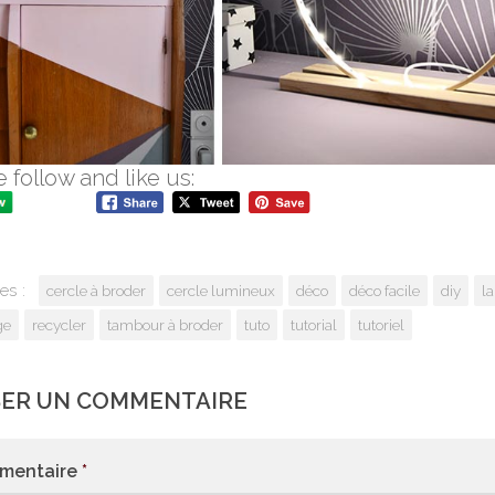
 follow and like us:
es :
cercle à broder
cercle lumineux
déco
déco facile
diy
l
ge
recycler
tambour à broder
tuto
tutorial
tutoriel
SER UN COMMENTAIRE
mentaire
*