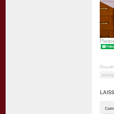
Please
Étiquett
recycla
LAIS
Com