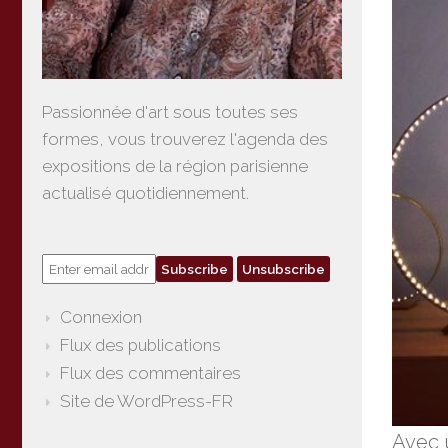
Passionnée d'art sous toutes ses
formes, vous trouverez l'agenda des
expositions de la région parisienne
actualisé quotidiennement.
Connexion
Flux des publications
Flux des commentaires
Site de WordPress-FR
Avec 