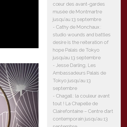
cœur des avant-gardes
musée de Montmartre
jusqu'au 13 septembre
- Cathy de Monchaux :
studio wounds and battles
desire is the reiteration of
hope Palais de Tokyo
jusqu’au 13 septembre
- Jesse Darling, Les
Ambassadeurs Palais de
Tokyo jusqu'au 13
septembre
- Chagall : la couleur avant
tout ! La Chapelle de
Clairefontaine – Centre d’art
contemporain jusqu'au 13
septembre