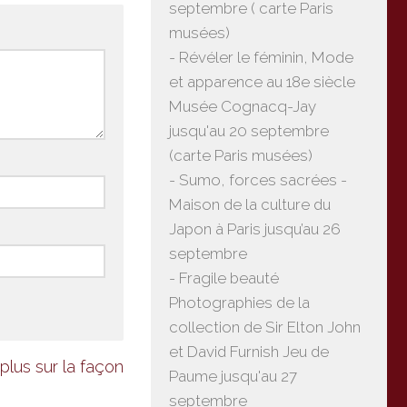
septembre ( carte Paris
musées)
- Révéler le féminin, Mode
et apparence au 18e siècle
Musée Cognacq-Jay
jusqu'au 20 septembre
(carte Paris musées)
- Sumo, forces sacrées -
Maison de la culture du
Japon à Paris jusqu’au 26
septembre
- Fragile beauté
Photographies de la
collection de Sir Elton John
et David Furnish Jeu de
plus sur la façon
Paume jusqu'au 27
septembre