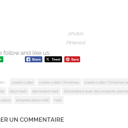
photos
Pinterest
 follow and like us:
es :
cookie cutter
cookie cutter Christmas
cookie cutter Christmas 
ile
déco Noël
decoration noel
Décorations avec des emporte-pièces
 pièce
emporte pièce noël
noël
SER UN COMMENTAIRE