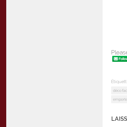
Please
Étiquett
déco fac
emporte
LAIS