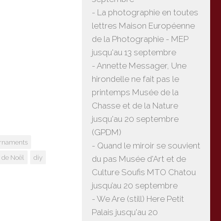
- La photographie en toutes
lettres Maison Européenne
de la Photographie - MEP
jusqu'au 13 septembre
- Annette Messager, Une
hirondelle ne fait pas le
printemps Musée de la
Chasse et de la Nature
jusqu'au 20 septembre
(GPDM)
ornaments
- Quand le miroir se souvient
 de Noël
diy
du pas Musée d'Art et de
Culture Soufis MTO Chatou
jusqu’au 20 septembre
- We Are (still) Here Petit
Palais jusqu'au 20