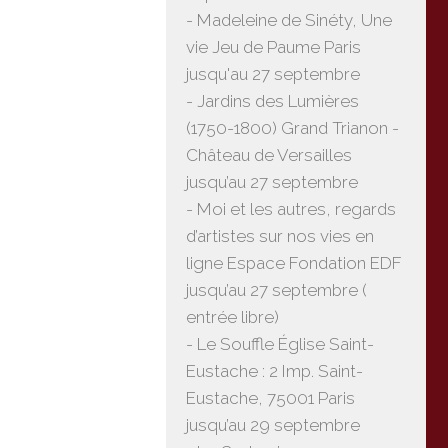
- Madeleine de Sinéty, Une
vie Jeu de Paume Paris
jusqu'au 27 septembre
- Jardins des Lumières
(1750-1800) Grand Trianon -
Château de Versailles
jusqu’au 27 septembre
- Moi et les autres, regards
d’artistes sur nos vies en
ligne Espace Fondation EDF
jusqu’au 27 septembre (
entrée libre)
- Le Souffle Église Saint-
Eustache : 2 Imp. Saint-
Eustache, 75001 Paris
jusqu’au 29 septembre