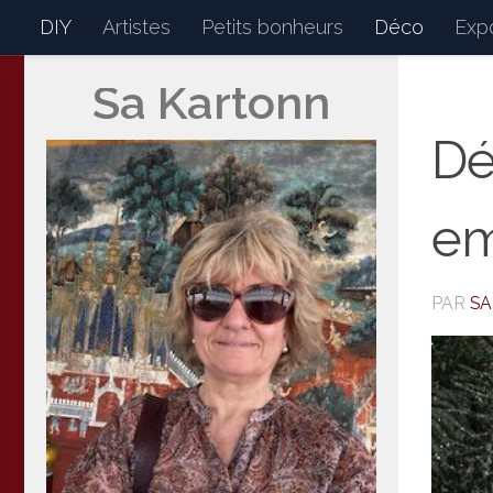
DIY
Artistes
Petits bonheurs
Déco
Expo
Skip to content
Sa Kartonn
Sakartonn
Mon petit journal de bor
Dé
em
PAR
S