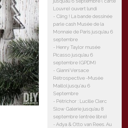
jusqu’au 6 septembre ( carte
Louvre) ouvert lundi
- Cling ! La bande dessinée
parle cash Musée de la
Monnaie de Paris jusqu’au 6
septembre
- Henry Taylor musée
Picasso jusqu’au 6
septembre (GPDM)
- Gianni Versace
Rétrospective -Musée
Maillol jusqu'au 6
Septembre
- Pétrichor : Lucille Clerc
Slow Galerie jusqu’au 8
septembre (entrée libre)
- Adya & Otto van Rees. Au