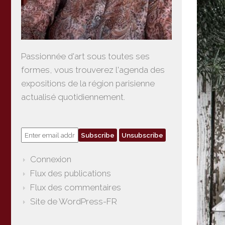
Passionnée d'art sous toutes ses
formes, vous trouverez l'agenda des
expositions de la région parisienne
actualisé quotidiennement.
Connexion
Flux des publications
Flux des commentaires
Site de WordPress-FR