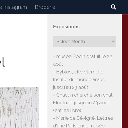
 Instagram
Broderie
Expositions
:
céramiques, lectures, expositions, voyages
- musée Rodin gratuit le 22
l
août
- Byblos, cité éternelle
Institut du monde arabe
jusqu'au 23 août
- Chacun cherche son chat
Fluctuart jusqu'au 23 août
(entrée libre)
- Marie de Sévigné, Lettres
d'une Parisienne musée