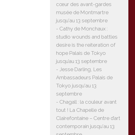
cœur des avant-gardes
musée de Montmartre
jusqu'au 13 septembre
- Cathy de Monchaux :
studio wounds and battles
desire is the reiteration of
hope Palais de Tokyo
jusqu’au 13 septembre
- Jesse Darling, Les
Ambassadeurs Palais de
Tokyo jusqu'au 13
septembre
- Chagall : la couleur avant
tout ! La Chapelle de
Clairefontaine – Centre d’art
contemporain jusqu'au 13
septembre