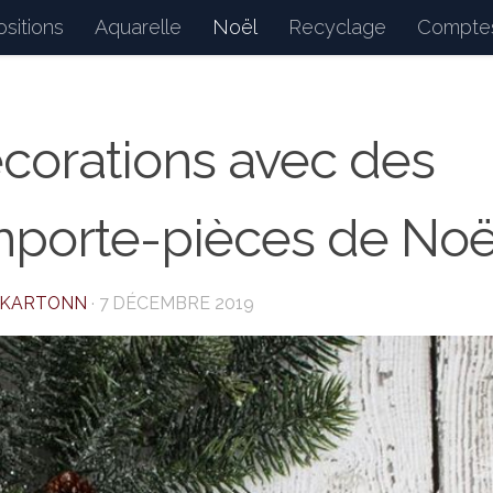
sitions
Aquarelle
Noël
Recyclage
Comptes
d : petits bonheurs du quotidien, dessins, peintures, 
corations avec des
porte-pièces de Noë
AKARTONN
·
7 DÉCEMBRE 2019