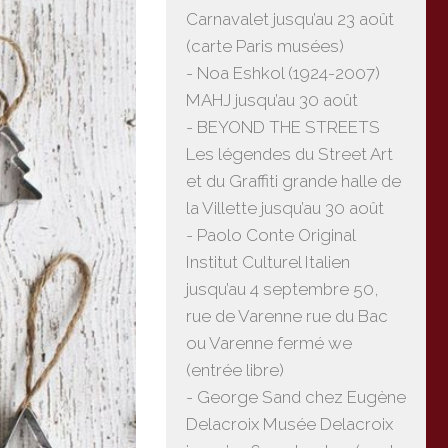
Carnavalet jusqu’au 23 août
(carte Paris musées)
- Noa Eshkol (1924-2007)
MAHJ jusqu’au 30 août
- BEYOND THE STREETS
Les légendes du Street Art
et du Graffiti grande halle de
la Villette jusqu’au 30 août
- Paolo Conte Original
Institut Culturel Italien
jusqu’au 4 septembre 50,
rue de Varenne rue du Bac
ou Varenne fermé we
(entrée libre)
- George Sand chez Eugène
Delacroix Musée Delacroix