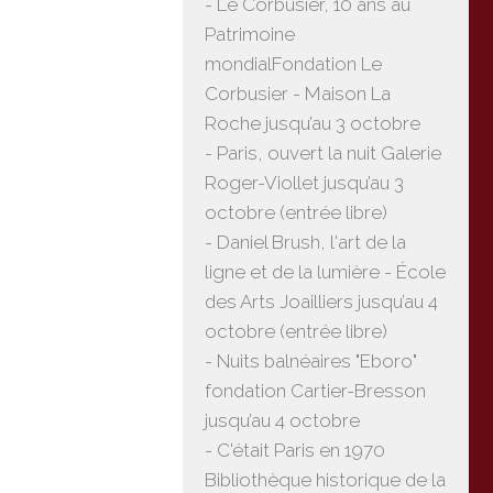
- Le Corbusier, 10 ans au
Patrimoine
mondialFondation Le
Corbusier - Maison La
Roche jusqu’au 3 octobre
- Paris, ouvert la nuit Galerie
Roger-Viollet jusqu’au 3
octobre (entrée libre)
- Daniel Brush, l'art de la
ligne et de la lumière - École
des Arts Joailliers jusqu’au 4
octobre (entrée libre)
- Nuits balnéaires "Eboro"
fondation Cartier-Bresson
jusqu’au 4 octobre
- C'était Paris en 1970
Bibliothèque historique de la