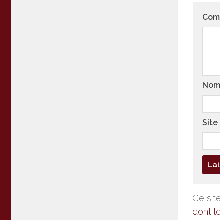
Com
No
Site
Ce site
dont l