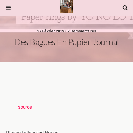
27 Février 2019 • 2 Commentaires
Des Bagues En Papier Journal
source
Please follow and like us: