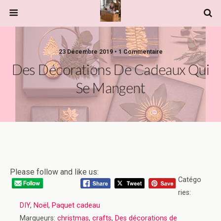
23 Décembre 2019 • 1 Commentaire
Des Décorations De Cadeaux Qui
Se Mangent
Please follow and like us:
Catégo
ries:
DIY
,
Noël
,
Paquet cadeau
Marqueurs:
christmas
,
crafts
,
Des décorations de