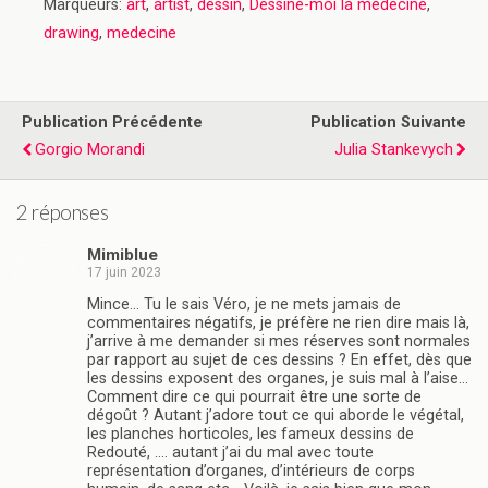
Marqueurs:
art
,
artist
,
dessin
,
Dessine-moi la médecine
,
drawing
,
medecine
Publication Précédente
Publication Suivante
Gorgio Morandi
Julia Stankevych
2 réponses
Mimiblue
17 juin 2023
Mince… Tu le sais Véro, je ne mets jamais de
commentaires négatifs, je préfère ne rien dire mais là,
j’arrive à me demander si mes réserves sont normales
par rapport au sujet de ces dessins ? En effet, dès que
les dessins exposent des organes, je suis mal à l’aise…
Comment dire ce qui pourrait être une sorte de
dégoût ? Autant j’adore tout ce qui aborde le végétal,
les planches horticoles, les fameux dessins de
Redouté, …. autant j’ai du mal avec toute
représentation d’organes, d’intérieurs de corps