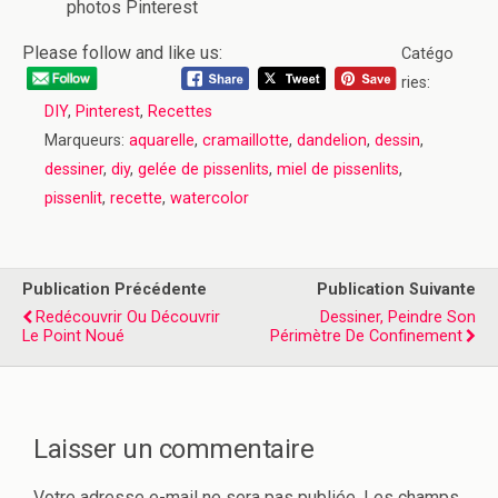
photos Pinterest
Please follow and like us:
Catégo
ries:
DIY
,
Pinterest
,
Recettes
Marqueurs:
aquarelle
,
cramaillotte
,
dandelion
,
dessin
,
dessiner
,
diy
,
gelée de pissenlits
,
miel de pissenlits
,
pissenlit
,
recette
,
watercolor
Publication Précédente
Publication Suivante
Redécouvrir Ou Découvrir
Dessiner, Peindre Son
Le Point Noué
Périmètre De Confinement
Laisser un commentaire
Votre adresse e-mail ne sera pas publiée.
Les champs