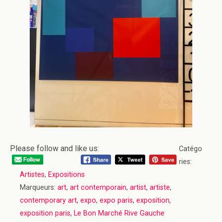
Please follow and like us:
Catégo
ries:
Artistes
,
Expositions
Marqueurs:
art
,
art contemporain
,
artist
,
artiste
,
contemporary art
,
expo
,
expo paris
,
exposition
,
exposition paris
,
Le Bon Marché Rive Gauche