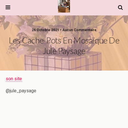
26 Octobre 2021 • Aucun Commentaire
Les Cache-Pots En Mosaïque De
Jule Paysage
son site
@jule_paysage