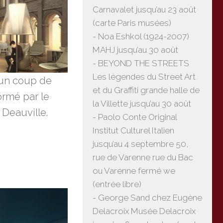
Carnavalet jusqu’au 23 août
(carte Paris musées)
- Noa Eshkol (1924-2007)
MAHJ jusqu’au 30 août
- BEYOND THE STREETS
Les légendes du Street Art
 un coup de
et du Graffiti grande halle de
ormé par le
la Villette jusqu’au 30 août
 Deauville.
- Paolo Conte Original
Institut Culturel Italien
jusqu’au 4 septembre 50,
rue de Varenne rue du Bac
ou Varenne fermé we
(entrée libre)
- George Sand chez Eugène
Delacroix Musée Delacroix