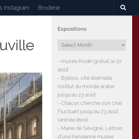
 Instagram
Broderie
Expositions
:
céramiques, lectures, expositions, voyages
uville
- musée Rodin gratuit le 22
août
- Byblos, cité éternelle
Institut du monde arabe
jusqu'au 23 août
- Chacun cherche son chat
Fluctuart jusqu'au 23 août
(entrée libre)
- Marie de Sévigné, Lettres
d'une Parisienne musée