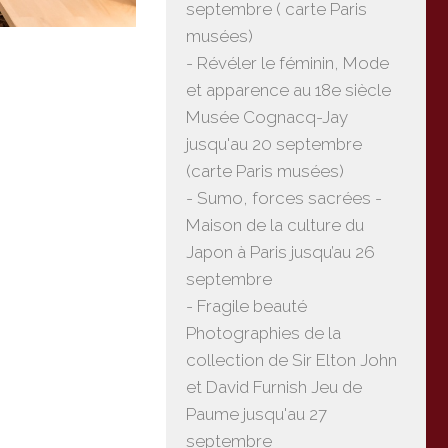
septembre ( carte Paris
musées)
- Révéler le féminin, Mode
et apparence au 18e siècle
Musée Cognacq-Jay
jusqu'au 20 septembre
(carte Paris musées)
- Sumo, forces sacrées -
Maison de la culture du
Japon à Paris jusqu’au 26
septembre
- Fragile beauté
Photographies de la
collection de Sir Elton John
et David Furnish Jeu de
Paume jusqu'au 27
septembre