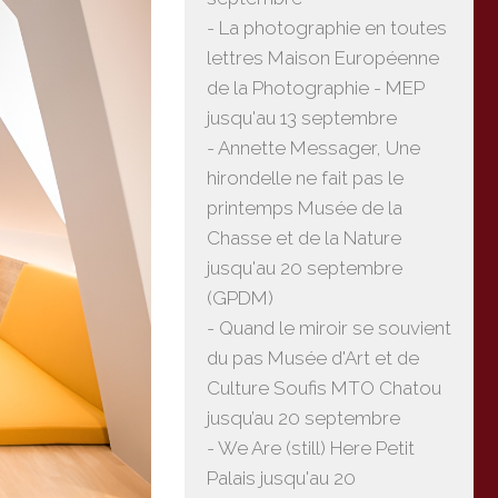
- La photographie en toutes
lettres Maison Européenne
de la Photographie - MEP
jusqu'au 13 septembre
- Annette Messager, Une
hirondelle ne fait pas le
printemps Musée de la
Chasse et de la Nature
jusqu'au 20 septembre
(GPDM)
- Quand le miroir se souvient
du pas Musée d'Art et de
Culture Soufis MTO Chatou
jusqu’au 20 septembre
- We Are (still) Here Petit
Palais jusqu'au 20