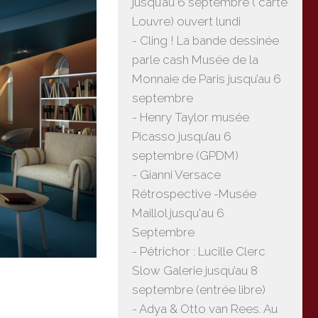
jusqu’au 6 septembre ( carte
Louvre) ouvert lundi
- Cling ! La bande dessinée
parle cash Musée de la
Monnaie de Paris jusqu’au 6
septembre
- Henry Taylor musée
Picasso jusqu’au 6
septembre (GPDM)
- Gianni Versace
Rétrospective -Musée
Maillol jusqu'au 6
Septembre
- Pétrichor : Lucille Clerc
Slow Galerie jusqu’au 8
septembre (entrée libre)
- Adya & Otto van Rees. Au