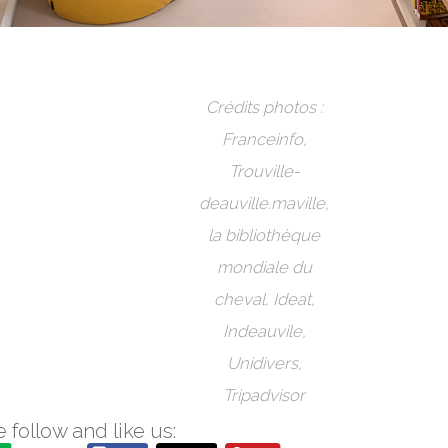
Crédits photos :
Franceinfo,
Trouville-
deauville.maville,
la bibliothèque
mondiale du
cheval, Ideat,
Indeauvile,
Unidivers,
Tripadvisor
 follow and like us: