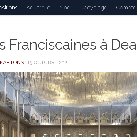
sitions
Aquarelle
Noël
Recyclage
Comptes
d : petits bonheurs du quotidien, dessins, peintures, 
s Franciscaines à Dea
AKARTONN
·
15 OCTOBRE 2021