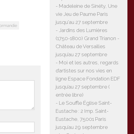
- Madeleine de Sinéty, Une
vie Jeu de Paume Paris
jusqu'au 27 septembre
ormandie
- Jardins des Lumières
(1750-1800) Grand Trianon -
Château de Versailles
jusqu’au 27 septembre
- Moi et les autres, regards
d’artistes sur nos vies en
ligne Espace Fondation EDF
jusqu’au 27 septembre (
entrée libre)
- Le Souffle Église Saint-
Eustache : 2 Imp. Saint-
Eustache, 75001 Paris
jusqu’au 29 septembre