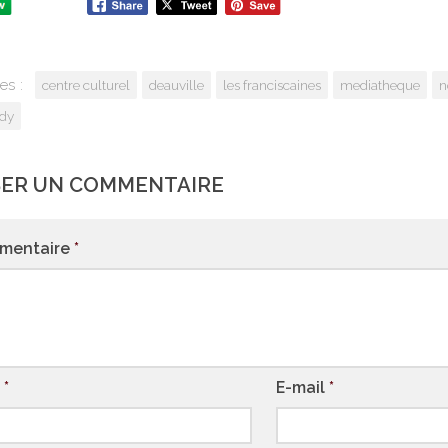
es :
centre culturel
deauville
les franciscaines
mediatheque
n
dy
SER UN COMMENTAIRE
mentaire
*
m
*
E-mail
*