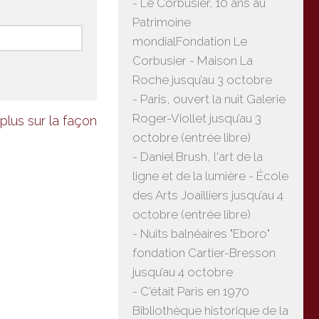
- Le Corbusier, 10 ans au
Patrimoine
mondialFondation Le
Corbusier - Maison La
Roche jusqu’au 3 octobre
- Paris, ouvert la nuit Galerie
Roger-Viollet jusqu’au 3
plus sur la façon
octobre (entrée libre)
- Daniel Brush, l'art de la
ligne et de la lumière - École
des Arts Joailliers jusqu’au 4
octobre (entrée libre)
- Nuits balnéaires "Eboro"
fondation Cartier-Bresson
jusqu’au 4 octobre
- C'était Paris en 1970
Bibliothèque historique de la