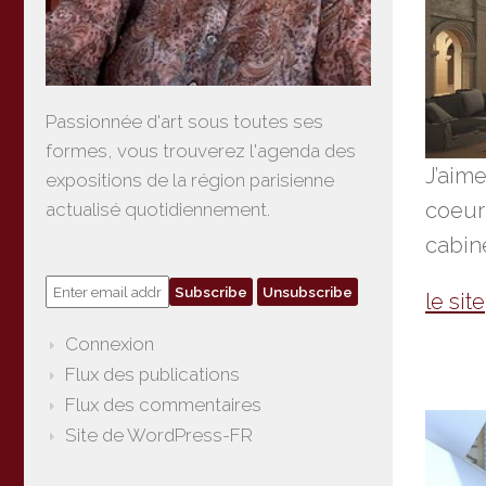
Passionnée d'art sous toutes ses
formes, vous trouverez l'agenda des
J’aim
expositions de la région parisienne
coeur
actualisé quotidiennement.
cabine
le site
Connexion
Flux des publications
Flux des commentaires
Site de WordPress-FR