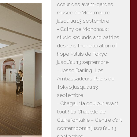
cœur des avant-gardes
musée de Montmartre
jusqu'au 13 septembre
- Cathy de Monchaux :
studio wounds and battles
desire is the reiteration of
hope Palais de Tokyo
jusqu’au 13 septembre
- Jesse Darling, Les
Ambassadeurs Palais de
Tokyo jusqu'au 13
septembre
- Chagall : la couleur avant
tout ! La Chapelle de
Clairefontaine – Centre d’art
contemporain jusqu'au 13
septembre