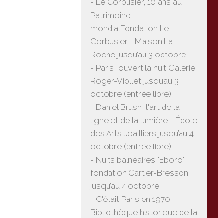
- Le Corbusier, 10 ans au
Patrimoine
mondialFondation Le
Corbusier - Maison La
Roche jusqu’au 3 octobre
- Paris, ouvert la nuit Galerie
Roger-Viollet jusqu’au 3
octobre (entrée libre)
- Daniel Brush, l'art de la
ligne et de la lumière - École
des Arts Joailliers jusqu’au 4
octobre (entrée libre)
- Nuits balnéaires "Eboro"
fondation Cartier-Bresson
jusqu’au 4 octobre
- C'était Paris en 1970
Bibliothèque historique de la