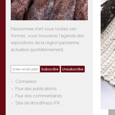
Passionnée d'art sous toutes ses
formes, vous trouverez l'agenda des
expositions de la région parisienne
actualisé quotidiennement.
Connexion
Flux des publications
Flux des commentaires
Site de WordPress-FR