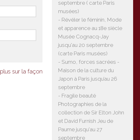
septembre ( carte Paris
musées)
- Révéler le féminin, Mode
et apparence au 18e siècle
Musée Cognacq-Jay
jusqu'au 20 septembre
(carte Paris musées)
- Sumo, forces sacrées -
Maison de la culture du
plus sur la façon
Japon à Paris jusqu’au 26
septembre
- Fragile beauté
Photographies de la
collection de Sir Elton John
et David Furnish Jeu de
Paume jusqu'au 27
septembre