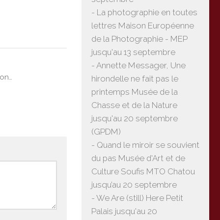
- La photographie en toutes
lettres Maison Européenne
de la Photographie - MEP
jusqu'au 13 septembre
- Annette Messager, Une
ion…
hirondelle ne fait pas le
printemps Musée de la
Chasse et de la Nature
jusqu'au 20 septembre
(GPDM)
- Quand le miroir se souvient
du pas Musée d'Art et de
Culture Soufis MTO Chatou
jusqu’au 20 septembre
- We Are (still) Here Petit
Palais jusqu'au 20