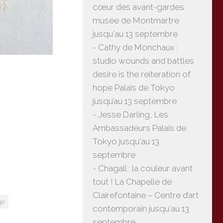
cœur des avant-gardes
musée de Montmartre
jusqu'au 13 septembre
- Cathy de Monchaux :
studio wounds and battles
desire is the reiteration of
hope Palais de Tokyo
jusqu’au 13 septembre
- Jesse Darling, Les
Ambassadeurs Palais de
Tokyo jusqu'au 13
septembre
- Chagall : la couleur avant
tout ! La Chapelle de
Clairefontaine – Centre d’art
ge
contemporain jusqu'au 13
septembre