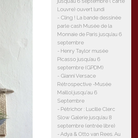
jusqu’au 6 septembre ( carte
Louvre) ouvert lundi
- Cling ! La bande dessinée
parle cash Musée de la
Monnaie de Paris jusqu’au 6
septembre
- Henry Taylor musée
Picasso jusqu’au 6
septembre (GPDM)
- Gianni Versace
Rétrospective -Musée
Maillol jusqu'au 6
Septembre
- Pétrichor : Lucille Clerc
Slow Galerie jusqu’au 8
septembre (entrée libre)
- Adya & Otto van Rees. Au