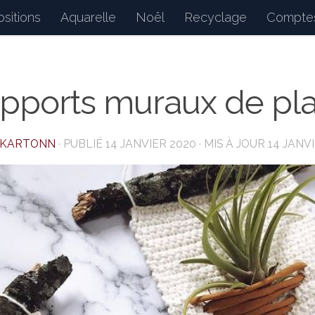
sitions
Aquarelle
Noël
Recyclage
Comptes
d : petits bonheurs du quotidien, dessins, peintures, 
pports muraux de pl
AKARTONN
· PUBLIÉ
14 JANVIER 2020
· MIS À JOUR
14 JANV