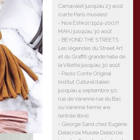
Carnavalet jusqu’au 23 août
(carte Paris musées)
- Noa Eshkol (1924-2007)
MAHJ jusqu’au 30 août
- BEYOND THE STREETS
Les légendes du Street Art
et du Graffiti grande halle de
la Villette jusqu’au 30 août
- Paolo Conte Original
Institut Culturel Italien
jusqu’au 4 septembre 50,
rue de Varenne rue du Bac
ou Varenne fermé we
(entrée libre)
- George Sand chez Eugène
Delacroix Musée Delacroix