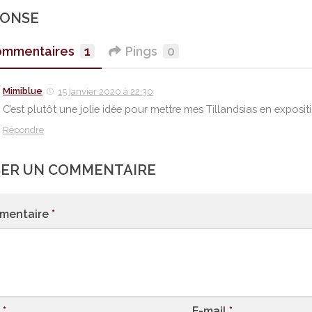
PONSE
mmentaires
1
Pings
0
Mimiblue
15 janvier 2020 à 22:30
C’est plutôt une jolie idée pour mettre mes Tillandsias en exposit
Répondre
SER UN COMMENTAIRE
mentaire
*
m
*
E-mail
*