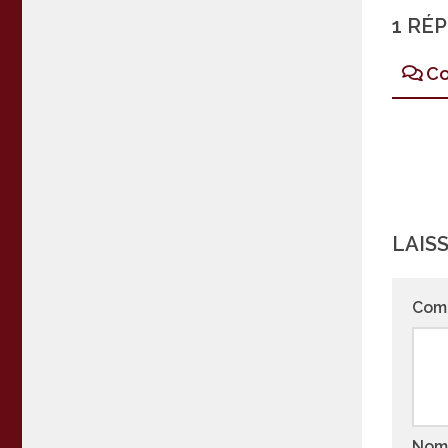
1 RÉ
Co
LAIS
Com
No