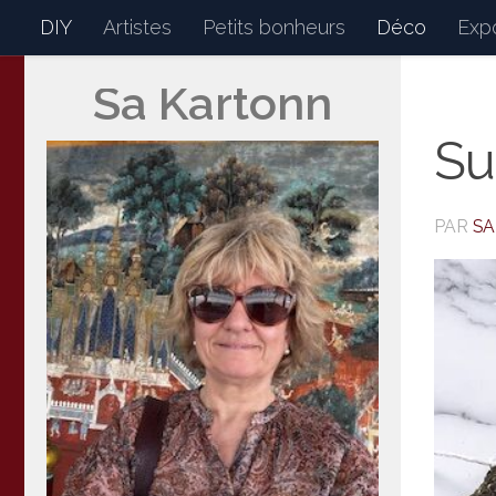
DIY
Artistes
Petits bonheurs
Déco
Expo
Skip to content
Sa Kartonn
Sakartonn
Mon petit journal de bor
Su
PAR
S