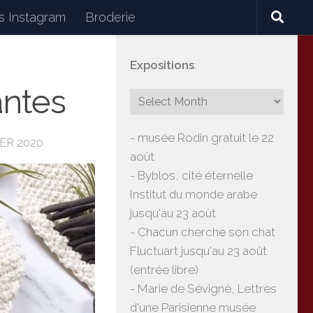
 Instagram
Broderie
Expositions
:
céramiques, lectures, expositions, voyages
antes
- musée Rodin gratuit le 22
IER 2020
août
- Byblos, cité éternelle
Institut du monde arabe
jusqu'au 23 août
- Chacun cherche son chat
Fluctuart jusqu'au 23 août
(entrée libre)
- Marie de Sévigné, Lettres
d'une Parisienne musée