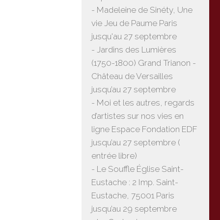
- Madeleine de Sinéty, Une
vie Jeu de Paume Paris
jusqu'au 27 septembre
- Jardins des Lumières
(1750-1800) Grand Trianon -
Château de Versailles
jusqu’au 27 septembre
- Moi et les autres, regards
d’artistes sur nos vies en
ligne Espace Fondation EDF
jusqu’au 27 septembre (
entrée libre)
- Le Souffle Église Saint-
Eustache : 2 Imp. Saint-
Eustache, 75001 Paris
jusqu’au 29 septembre