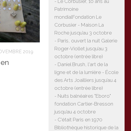
- Le Corbusier, 10 ans au
Patrimoine
mondialFondation Le
Corbusier - Maison La
Roche jusqu’au 3 octobre
- Paris, ouvert la nuit Galerie
Roger-Viollet jusqu’au 3
NOVEMBRE 2019
octobre (entrée libre)
 en
- Daniel Brush, l'art de la
ligne et de la lumière - École
des Arts Joailliers jusqu’au 4
octobre (entrée libre)
- Nuits balnéaires "Eboro"
fondation Cartier-Bresson
jusqu’au 4 octobre
- C'était Paris en 1970
Bibliothèque historique de la