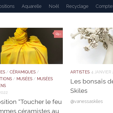
sitions
Aquarelle
Noël
Recyclage
Comptes
d : petits bonheurs du quotidien, dessins, peintures, 
0
TES
/
CÉRAMIQUES
/
ARTISTES
4 JANVIER 
ITIONS
/
MUSÉES
/
MUSÉES
Les bonsaïs d
ENS
Skiles
2022
sition “Toucher le feu
@vanessaskiles
mmes céramistes au