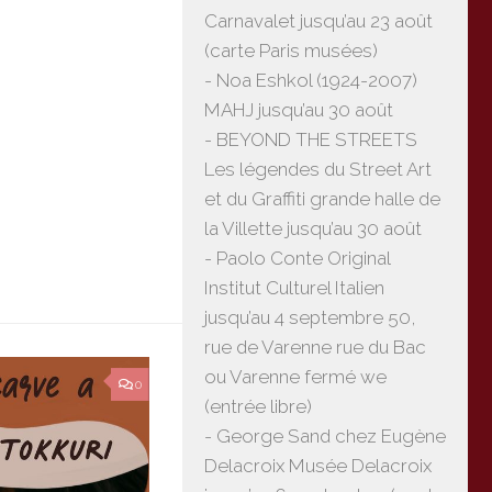
Carnavalet jusqu’au 23 août
(carte Paris musées)
- Noa Eshkol (1924-2007)
MAHJ jusqu’au 30 août
- BEYOND THE STREETS
Les légendes du Street Art
et du Graffiti grande halle de
la Villette jusqu’au 30 août
- Paolo Conte Original
Institut Culturel Italien
jusqu’au 4 septembre 50,
rue de Varenne rue du Bac
ou Varenne fermé we
0
(entrée libre)
- George Sand chez Eugène
Delacroix Musée Delacroix