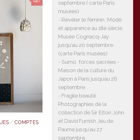
2
septembre ( carte Paris
musées)
- Révéler le féminin, Mode
et apparence au 18e siècle
Musée Cognacq-Jay
jusqu'au 20 septembre
(carte Paris musées)
- Sumo, forces sacrées -
Maison de la culture du
Japon à Paris jusqu’au 26
septembre
- Fragile beauté
Photographies de la
collection de Sir Elton John
et David Furnish Jeu de
UES
/
COMPTES
Paume jusqu'au 27
septembre