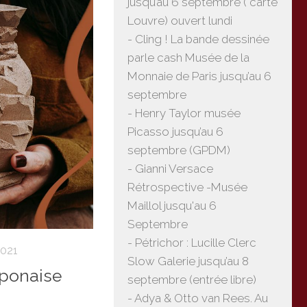
jusqu’au 6 septembre ( carte
Louvre) ouvert lundi
- Cling ! La bande dessinée
parle cash Musée de la
Monnaie de Paris jusqu’au 6
septembre
- Henry Taylor musée
Picasso jusqu’au 6
septembre (GPDM)
- Gianni Versace
Rétrospective -Musée
Maillol jusqu'au 6
Septembre
- Pétrichor : Lucille Clerc
2021
Slow Galerie jusqu’au 8
ponaise
septembre (entrée libre)
- Adya & Otto van Rees. Au