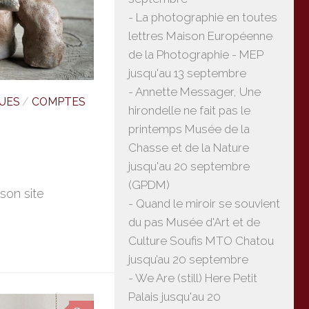
- La photographie en toutes
lettres Maison Européenne
de la Photographie - MEP
jusqu'au 13 septembre
- Annette Messager, Une
UES
/
COMPTES
hirondelle ne fait pas le
printemps Musée de la
Chasse et de la Nature
jusqu'au 20 septembre
(GPDM)
son site
- Quand le miroir se souvient
du pas Musée d'Art et de
Culture Soufis MTO Chatou
jusqu’au 20 septembre
- We Are (still) Here Petit
Palais jusqu'au 20