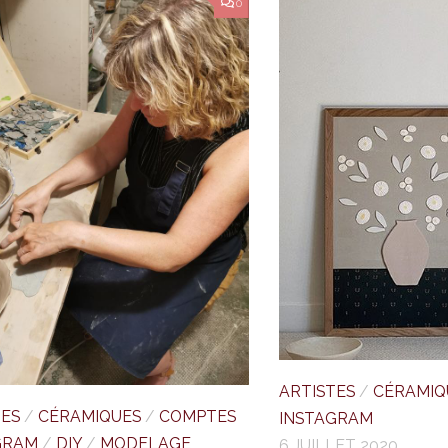
0
ARTISTES
/
CÉRAMIQ
TES
/
CÉRAMIQUES
/
COMPTES
INSTAGRAM
GRAM
/
DIY
/
MODELAGE
6 JUILLET 2020