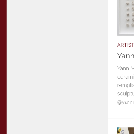
ARTIS
Yann
Yann M
cérami
rempli
sculpt
@yann