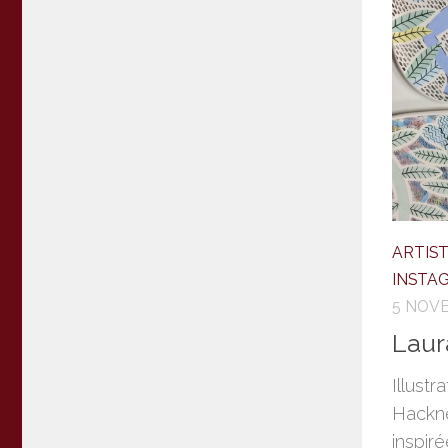
ARTIS
INSTA
5 NOV
Laur
Illustr
Hackne
inspiré