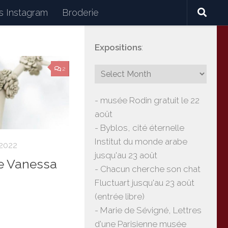
 Instagram
Broderie
Expositions
:
céramiques, lectures, expositions, voyages
2
- musée Rodin gratuit le 22
août
- Byblos, cité éternelle
Institut du monde arabe
2022
jusqu'au 23 août
e Vanessa
- Chacun cherche son chat
Fluctuart jusqu'au 23 août
(entrée libre)
- Marie de Sévigné, Lettres
d'une Parisienne musée