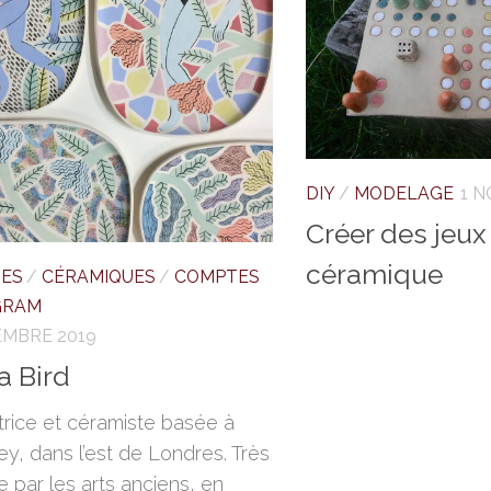
DIY
/
MODELAGE
1 
Créer des jeux
céramique
TES
/
CÉRAMIQUES
/
COMPTES
GRAM
EMBRE 2019
a Bird
atrice et céramiste basée à
y, dans l’est de Londres. Très
e par les arts anciens, en