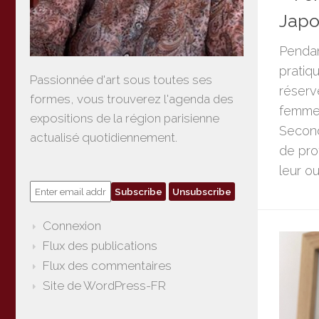
Japo
Pendan
pratiq
Passionnée d'art sous toutes ses
réserv
formes, vous trouverez l'agenda des
femmes.
expositions de la région parisienne
Second
actualisé quotidiennement.
de pro
leur ou
Connexion
Flux des publications
Flux des commentaires
Site de WordPress-FR