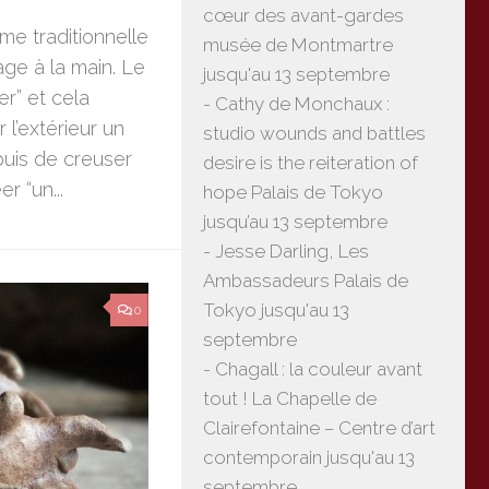
cœur des avant-gardes
me traditionnelle
musée de Montmartre
ge à la main. Le
jusqu'au 13 septembre
er” et cela
- Cathy de Monchaux :
 l’extérieur un
studio wounds and battles
 puis de creuser
desire is the reiteration of
r “un...
hope Palais de Tokyo
jusqu’au 13 septembre
- Jesse Darling, Les
Ambassadeurs Palais de
Tokyo jusqu'au 13
0
septembre
- Chagall : la couleur avant
tout ! La Chapelle de
Clairefontaine – Centre d’art
contemporain jusqu'au 13
septembre