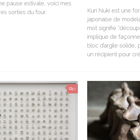
une pause estivale, voici mes
Kuri Nuki est une for
es sorties du four.
japonaise de modela
mot signifie “découp
implique de façonner
bloc d’argile solide,
un récipient pour crée
0