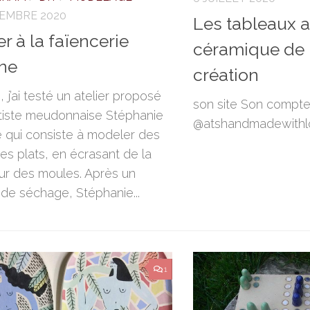
TEMBRE 2020
Les tableaux a
er à la faïencerie
céramique de 
ne
création
 j’ai testé un atelier proposé
son site Son compte
artiste meudonnaise Stéphanie
@atshandmadewithl
 qui consiste à modeler des
des plats, en écrasant de la
sur des moules. Après un
de séchage, Stéphanie...
1