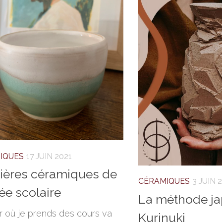
IQUES
17 JUIN 2021
ières céramiques de
CÉRAMIQUES
3 JUIN 
ée scolaire
La méthode ja
ier où je prends des cours va
Kurinuki