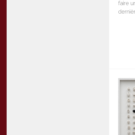
faire 
dernièr