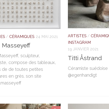
ARTISTES
/
CÉRAMIQ
TES
/
CÉRAMIQUES
24 MAI 2021
INSTAGRAM
 Masseyeff
19 JANVIER 2021
asseyeff, sculpteur,
Titti Åstrand
ste, compose des tableaux,
Céramiste suédoise 
s de de toutes petites
@egenhandigt
ures en grès. son site
.masseyeff