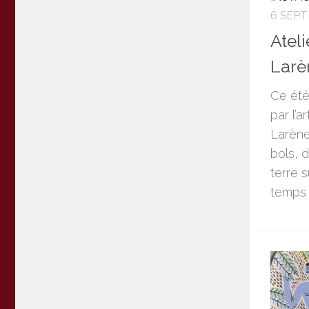
6 SEP
Ateli
Larè
Ce été,
par l’
Larène
bols, 
terre 
temps 