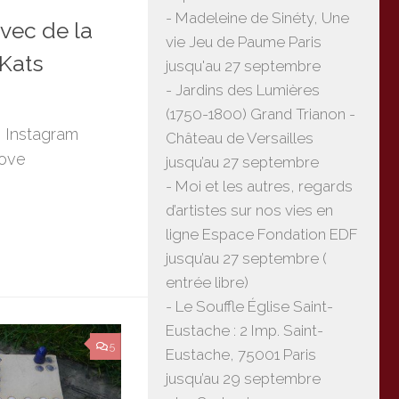
- Madeleine de Sinéty, Une
vec de la
vie Jeu de Paume Paris
Kats
jusqu'au 27 septembre
- Jardins des Lumières
(1750-1800) Grand Trianon -
 Instagram
Château de Versailles
ove
jusqu’au 27 septembre
- Moi et les autres, regards
d’artistes sur nos vies en
ligne Espace Fondation EDF
jusqu’au 27 septembre (
entrée libre)
- Le Souffle Église Saint-
Eustache : 2 Imp. Saint-
5
Eustache, 75001 Paris
jusqu’au 29 septembre