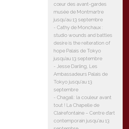
cœur des avant-gardes
musée de Montmartre
jusqu'au 13 septembre
- Cathy de Monchaux :
studio wounds and battles
desire is the reiteration of
hope Palais de Tokyo
jusqu’au 13 septembre
- Jesse Darling, Les
Ambassadeurs Palais de
Tokyo jusqu'au 13
septembre
- Chagall : la couleur avant
tout ! La Chapelle de
Clairefontaine – Centre d’art
contemporain jusqu'au 13
septembre