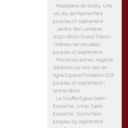
- Madeleine de Sinéty, Une
vie Jeu de Paume Paris
jusqu'au 27 septembre
- Jardins des Lumières
(1750-1800) Grand Trianon -
Château de Versailles
jusqu’au 27 septembre
- Moi et les autres, regards
d’artistes sur nos vies en
ligne Espace Fondation EDF
jusqu’au 27 septembre (
entrée libre)
- Le Souffle Église Saint-
Eustache : 2 Imp. Saint-
Eustache, 75001 Paris
jusqu’au 29 septembre