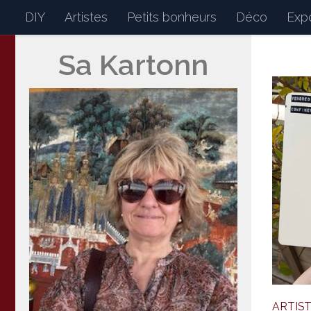
DIY
Artistes
Petits bonheurs
Déco
Expo
Skip to content
Sa Kartonn
Sakartonn
Mon petit journal de bor
ARTIS