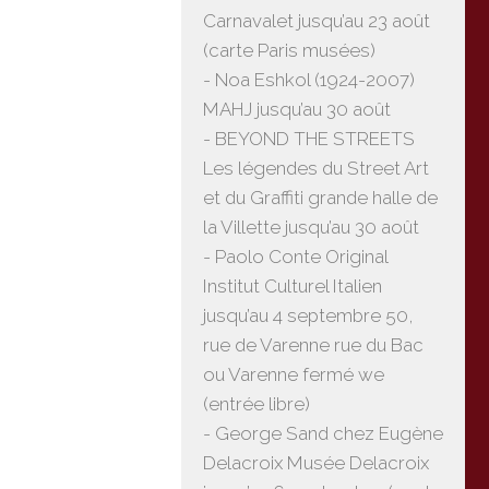
Carnavalet jusqu’au 23 août
(carte Paris musées)
- Noa Eshkol (1924-2007)
MAHJ jusqu’au 30 août
- BEYOND THE STREETS
Les légendes du Street Art
et du Graffiti grande halle de
la Villette jusqu’au 30 août
- Paolo Conte Original
Institut Culturel Italien
jusqu’au 4 septembre 50,
rue de Varenne rue du Bac
ou Varenne fermé we
(entrée libre)
- George Sand chez Eugène
Delacroix Musée Delacroix