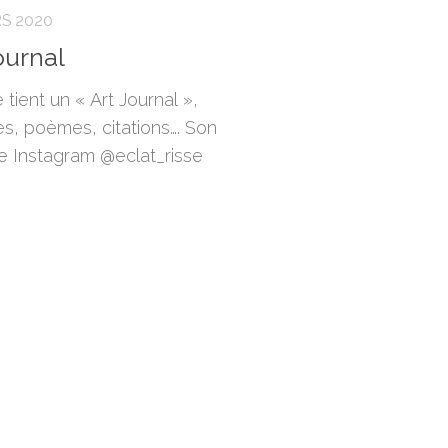
S 2020
ournal
e tient un « Art Journal »,
es, poèmes, citations…. Son
 Instagram @eclat_risse