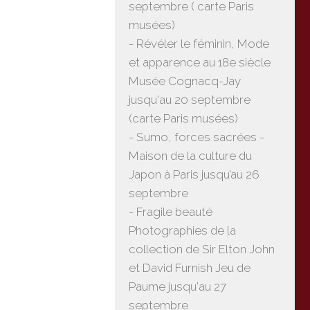
septembre ( carte Paris
musées)
- Révéler le féminin, Mode
et apparence au 18e siècle
Musée Cognacq-Jay
jusqu'au 20 septembre
(carte Paris musées)
- Sumo, forces sacrées -
Maison de la culture du
Japon à Paris jusqu’au 26
septembre
- Fragile beauté
Photographies de la
collection de Sir Elton John
et David Furnish Jeu de
Paume jusqu'au 27
septembre