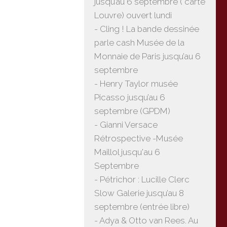
jusqu’au 6 septembre ( carte
Louvre) ouvert lundi
- Cling ! La bande dessinée
parle cash Musée de la
Monnaie de Paris jusqu’au 6
septembre
- Henry Taylor musée
Picasso jusqu’au 6
septembre (GPDM)
- Gianni Versace
Rétrospective -Musée
Maillol jusqu'au 6
Septembre
- Pétrichor : Lucille Clerc
Slow Galerie jusqu’au 8
septembre (entrée libre)
- Adya & Otto van Rees. Au