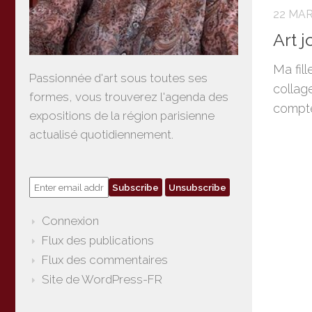
22 MAR
Art j
Ma fill
Passionnée d'art sous toutes ses
collag
formes, vous trouverez l'agenda des
compte
expositions de la région parisienne
actualisé quotidiennement.
Connexion
Flux des publications
Flux des commentaires
Site de WordPress-FR