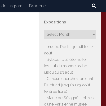
 Instagram
Broderie
Expositions
:
céramiques, lectures, expositions, voyages
- musée Rodin gratuit le 22
août
- Byblos, cité éternelle
Institut du monde arabe
jusqu'au 23 août
- Chacun cherche son chat
Fluctuart jusqu'au 23 août
(entrée libre)
- Marie de Sévigné, Lettres
d'une Parisienne musée