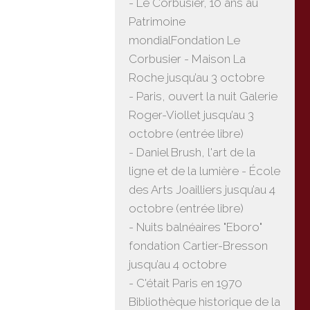
- Le Corbusier, 10 ans au
Patrimoine
mondialFondation Le
Corbusier - Maison La
Roche jusqu’au 3 octobre
- Paris, ouvert la nuit Galerie
Roger-Viollet jusqu’au 3
octobre (entrée libre)
- Daniel Brush, l'art de la
ligne et de la lumière - École
des Arts Joailliers jusqu’au 4
octobre (entrée libre)
- Nuits balnéaires "Eboro"
fondation Cartier-Bresson
jusqu’au 4 octobre
- C'était Paris en 1970
Bibliothèque historique de la