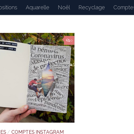
sitions
Aquarelle
Noël
Recyclage
Comptes
d : petits bonheurs du quotidien, dessins, peintures, 
0
TES
/
COMPTES INSTAGRAM