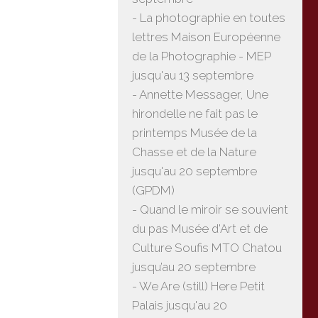
- La photographie en toutes
lettres Maison Européenne
de la Photographie - MEP
jusqu'au 13 septembre
- Annette Messager, Une
hirondelle ne fait pas le
printemps Musée de la
Chasse et de la Nature
jusqu'au 20 septembre
(GPDM)
- Quand le miroir se souvient
du pas Musée d'Art et de
Culture Soufis MTO Chatou
jusqu’au 20 septembre
- We Are (still) Here Petit
Palais jusqu'au 20