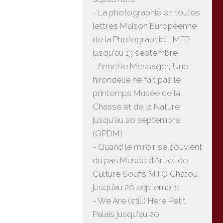
- La photographie en toutes
lettres Maison Européenne
de la Photographie - MEP
jusqu'au 13 septembre
- Annette Messager, Une
hirondelle ne fait pas le
printemps Musée de la
Chasse et de la Nature
jusqu'au 20 septembre
(GPDM)
- Quand le miroir se souvient
du pas Musée d'Art et de
Culture Soufis MTO Chatou
jusqu’au 20 septembre
- We Are (still) Here Petit
Palais jusqu'au 20