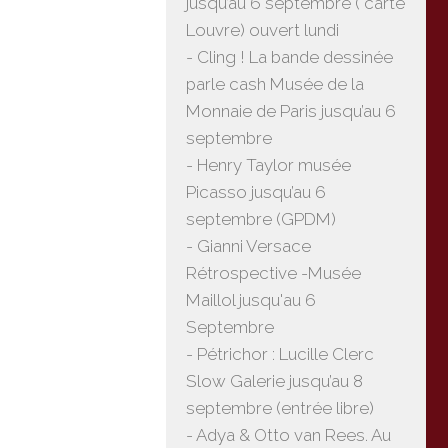
jusqu’au 6 septembre ( carte
Louvre) ouvert lundi
- Cling ! La bande dessinée
parle cash Musée de la
Monnaie de Paris jusqu’au 6
septembre
- Henry Taylor musée
Picasso jusqu’au 6
septembre (GPDM)
- Gianni Versace
Rétrospective -Musée
Maillol jusqu'au 6
Septembre
- Pétrichor : Lucille Clerc
Slow Galerie jusqu’au 8
septembre (entrée libre)
- Adya & Otto van Rees. Au