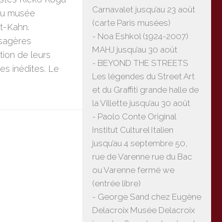
Carnavalet jusqu’au 23 août
 au musée
(carte Paris musées)
t-Kahn.
- Noa Eshkol (1924-2007)
ssagères
MAHJ jusqu’au 30 août
tion de leurs
- BEYOND THE STREETS
es inédites. Le
Les légendes du Street Art
et du Graffiti grande halle de
la Villette jusqu’au 30 août
- Paolo Conte Original
Institut Culturel Italien
jusqu’au 4 septembre 50,
rue de Varenne rue du Bac
ou Varenne fermé we
(entrée libre)
- George Sand chez Eugène
Delacroix Musée Delacroix