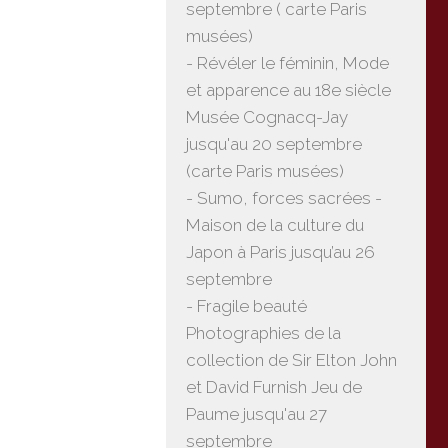
septembre ( carte Paris
musées)
- Révéler le féminin, Mode
et apparence au 18e siècle
Musée Cognacq-Jay
jusqu'au 20 septembre
(carte Paris musées)
- Sumo, forces sacrées -
Maison de la culture du
Japon à Paris jusqu’au 26
septembre
- Fragile beauté
Photographies de la
collection de Sir Elton John
et David Furnish Jeu de
Paume jusqu'au 27
septembre