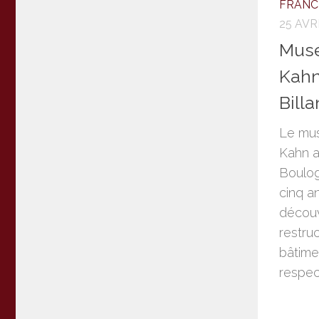
FRANC
25 AVR
Musé
Kahn
Bill
Le mus
Kahn a
Boulog
cinq a
découv
restru
bâtime
respec