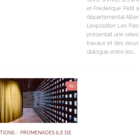
et Frédérique Petit
départemental Alber
L’exposition Les Pa
présentait une sélec
travaux et des œuvr
dialogue entre les...
1
ITIONS
/
PROMENADES ILE DE