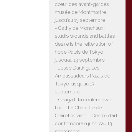
cœur des avant-gardes
musée de Montmartre
jusqu'au 13 septembre
- Cathy de Monchaux :
studio wounds and battles
desire is the reiteration of
hope Palais de Tokyo
jusqu’au 13 septembre
- Jesse Darling, Les
Ambassadeurs Palais de
Tokyo jusqu'au 13
septembre
- Chagall : la couleur avant
tout ! La Chapelle de
Clairefontaine – Centre d’art
contemporain jusqu'au 13
septembre