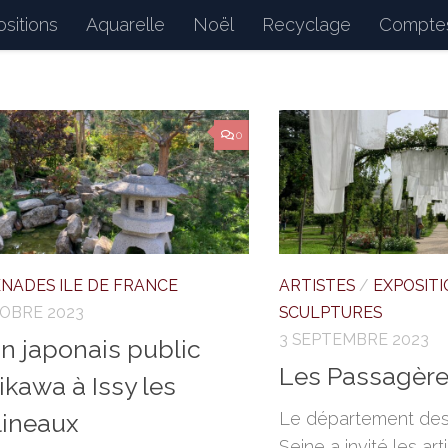
sitions
Aquarelle
Noël
Recyclage
Comptes
d : petits bonheurs du quotidien, dessins, peintures, 
0
NADES ILE DE FRANCE
ARTISTES
/
EXPOSITI
OBRE 2023
SCULPTURES
3 SEPTEMBRE 2023
in japonais public
Les Passagèr
ikawa à Issy les
Le département de
ineaux
Seine a invité les ar