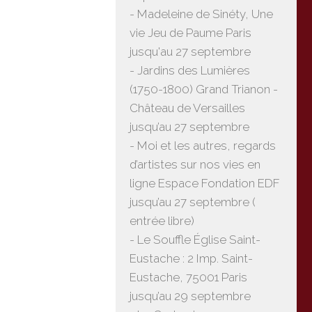
- Madeleine de Sinéty, Une
vie Jeu de Paume Paris
jusqu'au 27 septembre
- Jardins des Lumières
(1750-1800) Grand Trianon -
Château de Versailles
jusqu’au 27 septembre
- Moi et les autres, regards
d’artistes sur nos vies en
ligne Espace Fondation EDF
jusqu’au 27 septembre (
entrée libre)
- Le Souffle Église Saint-
Eustache : 2 Imp. Saint-
Eustache, 75001 Paris
jusqu’au 29 septembre