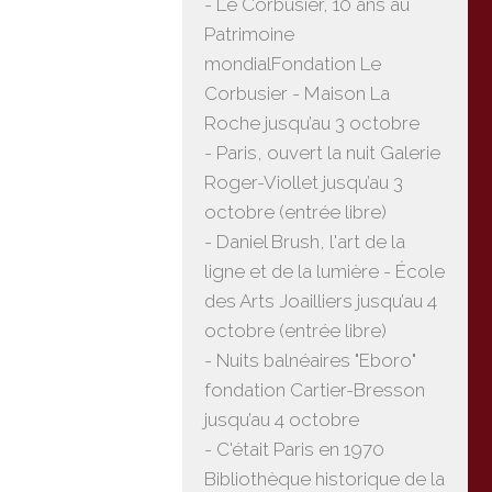
- Le Corbusier, 10 ans au
Patrimoine
mondialFondation Le
Corbusier - Maison La
Roche jusqu’au 3 octobre
- Paris, ouvert la nuit Galerie
Roger-Viollet jusqu’au 3
octobre (entrée libre)
- Daniel Brush, l'art de la
ligne et de la lumière - École
des Arts Joailliers jusqu’au 4
octobre (entrée libre)
- Nuits balnéaires "Eboro"
fondation Cartier-Bresson
jusqu’au 4 octobre
- C'était Paris en 1970
Bibliothèque historique de la