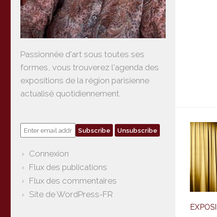
Passionnée d'art sous toutes ses
formes, vous trouverez l'agenda des
expositions de la région parisienne
actualisé quotidiennement.
Connexion
Flux des publications
Flux des commentaires
Site de WordPress-FR
EXPOS