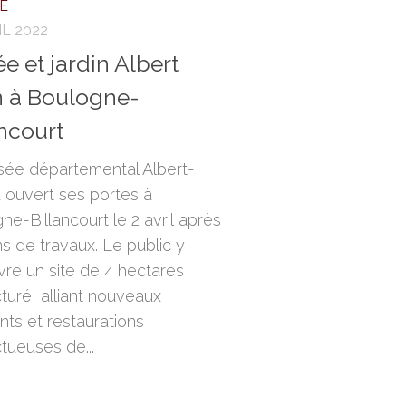
E
IL 2022
e et jardin Albert
 à Boulogne-
ancourt
ée départemental Albert-
 ouvert ses portes à
ne-Billancourt le 2 avril après
ns de travaux. Le public y
re un site de 4 hectares
cturé, alliant nouveaux
nts et restaurations
tueuses de...