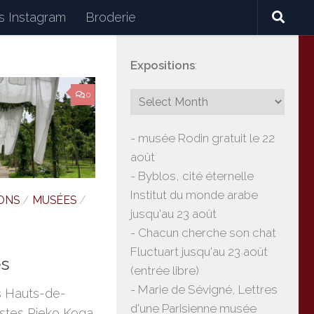
 Instagram
Broderie
Expositions
:
céramiques, lectures, expositions, voyages
0
- musée Rodin gratuit le 22
août
- Byblos, cité éternelle
Institut du monde arabe
ONS
/
MUSÉES
/
jusqu'au 23 août
- Chacun cherche son chat
Fluctuart jusqu'au 23 août
es
(entrée libre)
- Marie de Sévigné, Lettres
s Hauts-de-
d'une Parisienne musée
tistes Rieko Koga