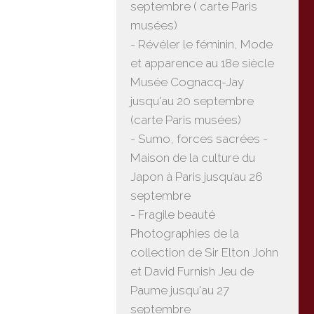
septembre ( carte Paris
musées)
- Révéler le féminin, Mode
et apparence au 18e siècle
Musée Cognacq-Jay
jusqu'au 20 septembre
(carte Paris musées)
- Sumo, forces sacrées -
Maison de la culture du
Japon à Paris jusqu’au 26
septembre
- Fragile beauté
Photographies de la
collection de Sir Elton John
et David Furnish Jeu de
Paume jusqu'au 27
septembre