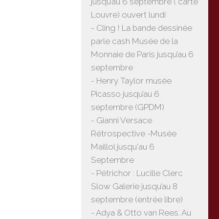
jusqu’au 6 septembre ( carte
Louvre) ouvert lundi
- Cling ! La bande dessinée
parle cash Musée de la
Monnaie de Paris jusqu’au 6
septembre
- Henry Taylor musée
Picasso jusqu’au 6
septembre (GPDM)
- Gianni Versace
Rétrospective -Musée
Maillol jusqu'au 6
Septembre
- Pétrichor : Lucille Clerc
Slow Galerie jusqu’au 8
septembre (entrée libre)
- Adya & Otto van Rees. Au