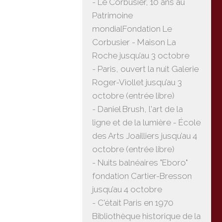
- Le Corbusier, 10 ans au
Patrimoine
mondialFondation Le
Corbusier - Maison La
Roche jusqu’au 3 octobre
- Paris, ouvert la nuit Galerie
Roger-Viollet jusqu’au 3
octobre (entrée libre)
- Daniel Brush, l'art de la
ligne et de la lumière - École
des Arts Joailliers jusqu’au 4
octobre (entrée libre)
- Nuits balnéaires "Eboro"
fondation Cartier-Bresson
jusqu’au 4 octobre
- C'était Paris en 1970
Bibliothèque historique de la