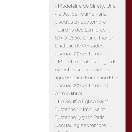
- Madeleine de Sinéty, Une
vie Jeu de Paume Paris
jusqu'au 27 septembre
- Jardins des Lumières
(1750-1800) Grand Trianon -
Château de Versailles
jusqu’au 27 septembre
- Moi et les autres, regards
d’artistes sur nos vies en
ligne Espace Fondation EDF
jusqu’au 27 septembre (
entrée libre)
- Le Souffle Église Saint-
Eustache : 2 Imp. Saint-
Eustache, 75001 Paris
jusqu’au 29 septembre