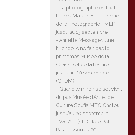
- La photographie en toutes
lettres Maison Européenne
de la Photographie - MEP
jusqu'au 13 septembre
- Annette Messager, Une
hirondelle ne fait pas le
printemps Musée de la
Chasse et de la Nature
jusqu'au 20 septembre
(GPDM)
- Quand le miroir se souvient
du pas Musée d'Art et de
Culture Soufis MTO Chatou
jusqu’au 20 septembre
- We Are (still) Here Petit
Palais jusqu'au 20