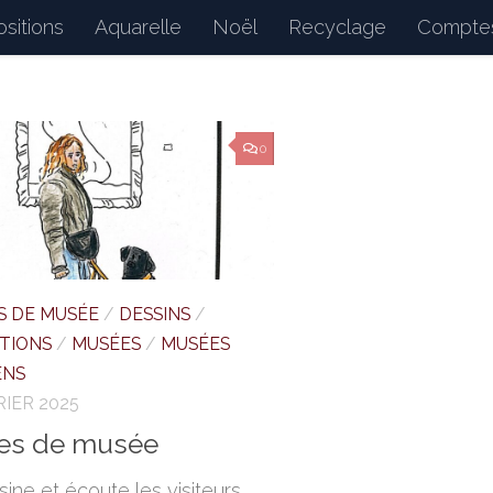
sitions
Aquarelle
Noël
Recyclage
Comptes
d : petits bonheurs du quotidien, dessins, peintures, 
0
S DE MUSÉE
/
DESSINS
/
ITIONS
/
MUSÉES
/
MUSÉES
ENS
RIER 2025
es de musée
sine et écoute les visiteurs