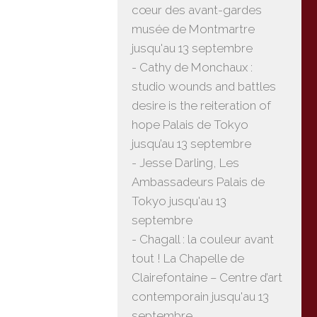
cœur des avant-gardes
musée de Montmartre
jusqu'au 13 septembre
- Cathy de Monchaux :
studio wounds and battles
desire is the reiteration of
hope Palais de Tokyo
jusqu’au 13 septembre
- Jesse Darling, Les
Ambassadeurs Palais de
Tokyo jusqu'au 13
septembre
- Chagall : la couleur avant
tout ! La Chapelle de
Clairefontaine – Centre d’art
contemporain jusqu'au 13
septembre