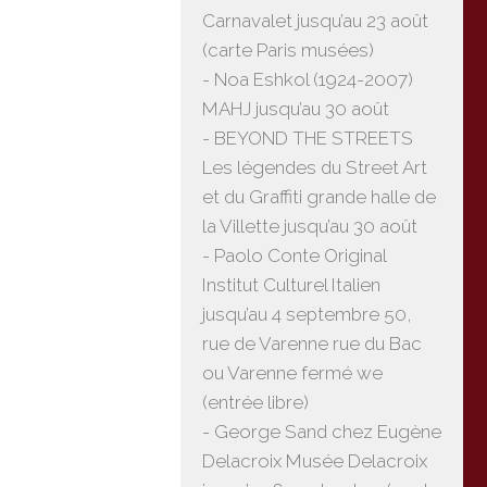
Carnavalet jusqu’au 23 août
(carte Paris musées)
- Noa Eshkol (1924-2007)
MAHJ jusqu’au 30 août
- BEYOND THE STREETS
Les légendes du Street Art
et du Graffiti grande halle de
la Villette jusqu’au 30 août
- Paolo Conte Original
Institut Culturel Italien
jusqu’au 4 septembre 50,
rue de Varenne rue du Bac
ou Varenne fermé we
(entrée libre)
- George Sand chez Eugène
Delacroix Musée Delacroix