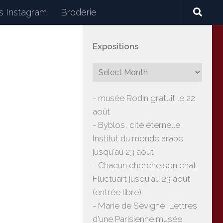
 Instagram
Broderie
Expositions
:
céramiques, lectures, expositions, voyages
- musée Rodin gratuit le 22
août
- Byblos, cité éternelle
Institut du monde arabe
jusqu'au 23 août
- Chacun cherche son chat
Fluctuart jusqu'au 23 août
(entrée libre)
- Marie de Sévigné, Lettres
d'une Parisienne musée