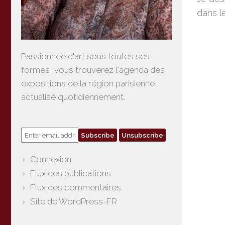
dans l
Passionnée d'art sous toutes ses
formes, vous trouverez l'agenda des
expositions de la région parisienne
actualisé quotidiennement.
Connexion
Flux des publications
Flux des commentaires
Site de WordPress-FR